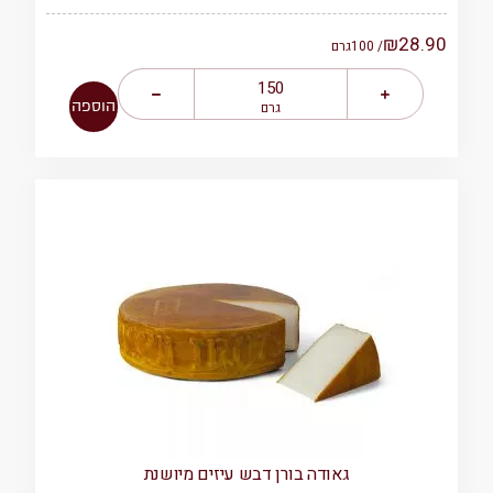
₪
28.90
/ 100
גרם
הוספה
גרם
גאודה בורן דבש עיזים מיושנת