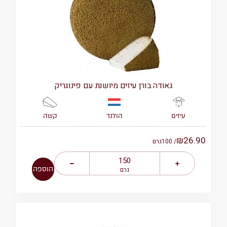
גאודה בורן עיזים מיושנת עם פינוגריק
הולנד
קשה
עיזים
₪
26.90
/ 100
גרם
הוספה
גרם