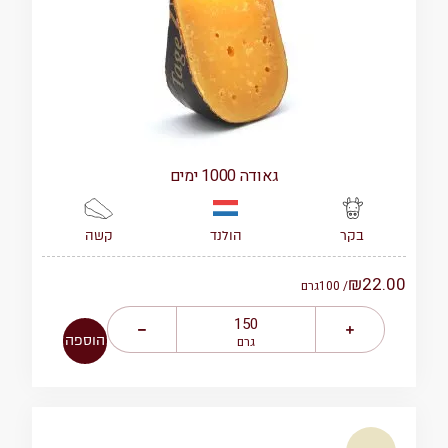
גאודה 1000 ימים
הולנד
קשה
בקר
₪
22.00
/ 100
גרם
הוספה
גרם