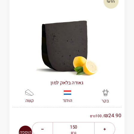
חדש!
גאודה בלאק למון
הולנד
קשה
בקר
₪
24.90
/ 100
גרם
הוספה
גרם