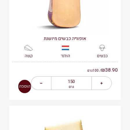
אופוריה כבשים מיושנת
הולנד
קשה
כבשים
₪
38.90
/ 100
גרם
הוספה
גרם