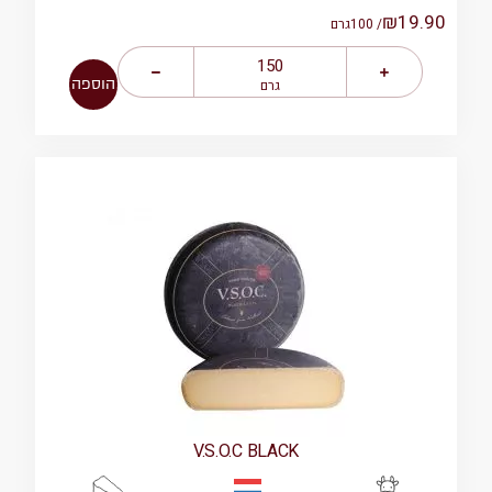
₪
19.90
/ 100
גרם
הוספה
גרם
V.S.O.C BLACK