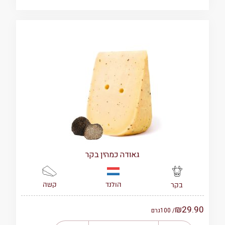
גאודה כמהין בקר
הולנד
קשה
בקר
₪
29.90
/ 100
גרם