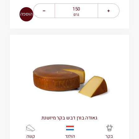
הוספה
גרם
גאודה בורן דבש בקר מיושנת
הולנד
קשה
בקר