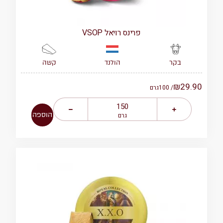
פרינס רויאל VSOP
הולנד
קשה
בקר
₪
29.90
/ 100
גרם
הוספה
גרם