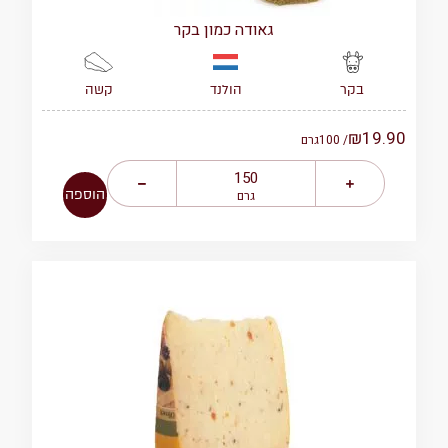
גאודה כמון בקר
הולנד
קשה
בקר
₪
19.90
/ 100
גרם
הוספה
גרם