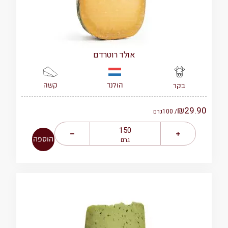
אולד רוטרדם
הולנד
קשה
בקר
₪
29.90
/ 100
גרם
הוספה
גרם