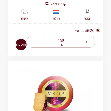
קווין רויאל XO
הולנד
קשה
בקר
₪
26.90
/ 100
גרם
הוספה
גרם