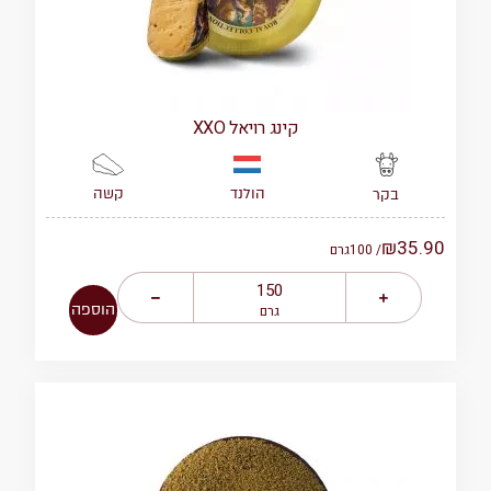
קינג רויאל XXO
הולנד
קשה
בקר
₪
35.90
/ 100
גרם
הוספה
גרם