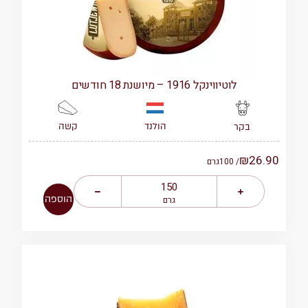
לוטיווינקל 1916 – מיושנת 18 חודשים
הולנד
קשה
בקר
₪
26.90
/ 100
גרם
הוספה
גרם