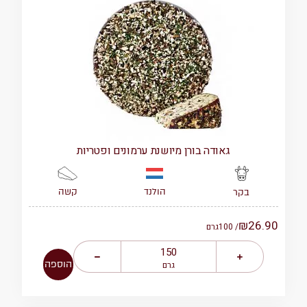
גאודה בורן מיושנת ערמונים ופטריות
הולנד
קשה
בקר
₪
26.90
/ 100
גרם
הוספה
גרם