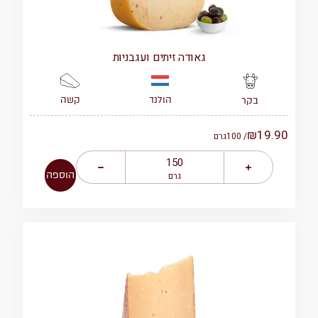
גאודה זיתים ועגבניות
הולנד
קשה
בקר
₪
19.90
/ 100
גרם
הוספה
גרם