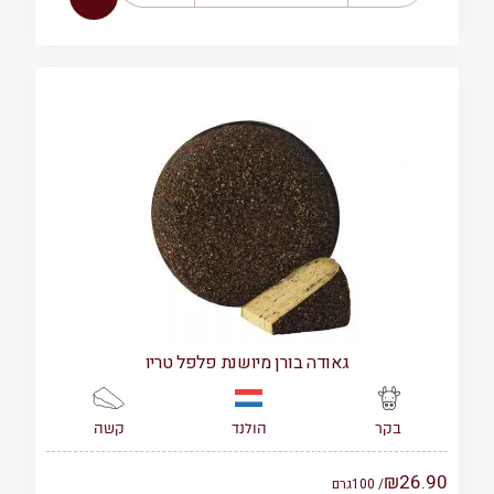
גאודה בורן מיושנת פלפל טריו
הולנד
קשה
בקר
₪
26.90
/ 100
גרם