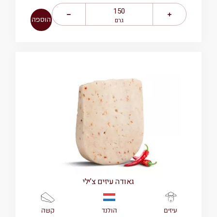
הוספה
גרם
גאודה עיזים צ’ילי
הולנד
קשה
עיזים