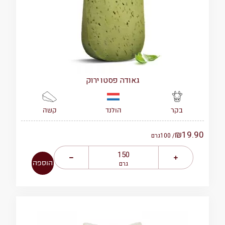
גאודה פסטו ירוק
הולנד
קשה
בקר
₪
19.90
/ 100
גרם
הוספה
גרם