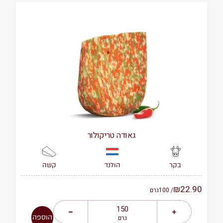
גאודה טריקולור
הולנד
קשה
בקר
₪
22.90
/ 100
גרם
הוספה
גרם