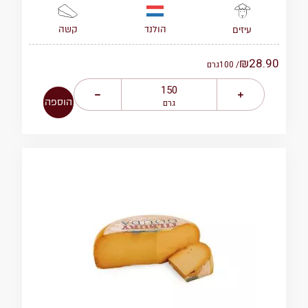
הולנד
קשה
עיזים
₪
28.90
/ 100
גרם
הוספה
גרם