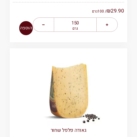
₪
29.90
/ 100
גרם
הוספה
גרם
גאודה פלפל שחור