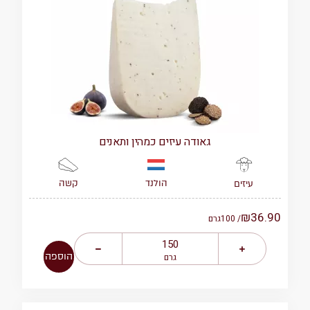
גאודה עיזים כמהין ותאנים
הולנד
קשה
עיזים
₪
36.90
/ 100
גרם
הוספה
גרם