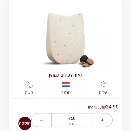
גאודה עיזים כמהין
הולנד
קשה
עיזים
₪
34.90
/ 100
גרם
הוספה
גרם