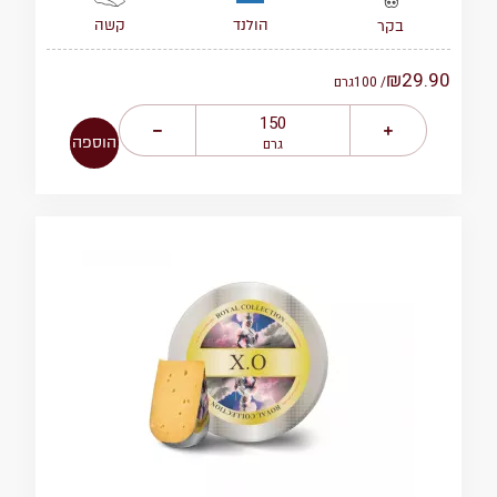
הולנד
קשה
בקר
₪
29.90
/ 100
גרם
הוספה
גרם