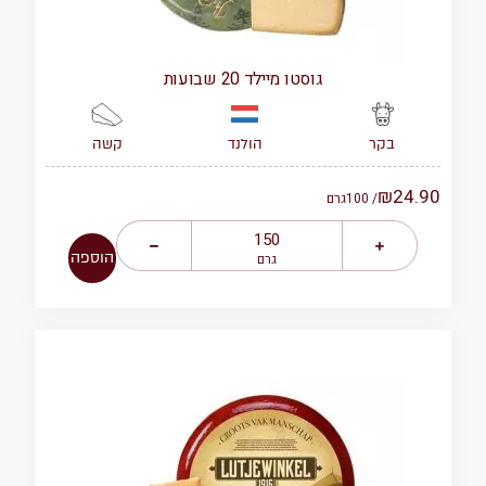
גוסטו מיילד 20 שבועות
הולנד
קשה
בקר
₪
24.90
/ 100
גרם
הוספה
גרם