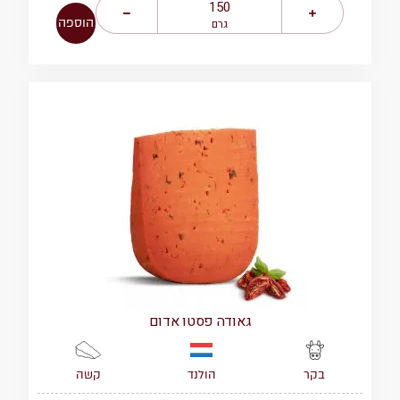
הוספה
גרם
גאודה פסטו אדום
הולנד
קשה
בקר