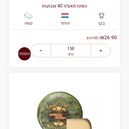
גוסטו מאצ’ור 40 שבועות
הולנד
קשה
בקר
₪
26.90
/ 100
גרם
הוספה
גרם