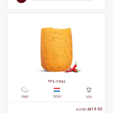
גאודה צ’ילי
הולנד
קשה
בקר
₪
19.90
/ 100
גרם