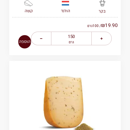
הולנד
קשה
בקר
₪
19.90
/ 100
גרם
הוספה
גרם