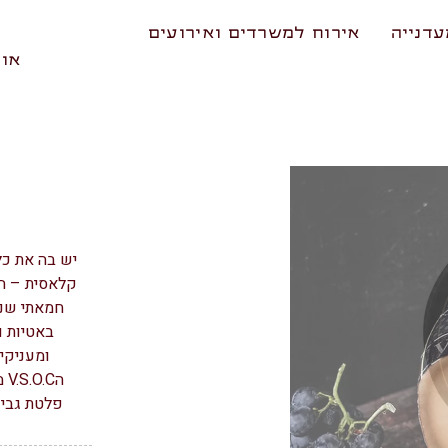
דנייה
אירוח למשרדים ואירועים
אוד
יש בה את כ
קלאסית – ה
חמאתי שנ
באטיות ו
ומעניקי
הC
פלטת גבינ