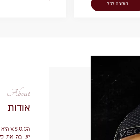
הוספה לסל
About
אודות
הV.S.O.C היא גאודה מיוחדת במינה.
יש בה את כל