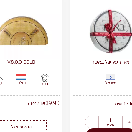
מארז עץ של באשר
V.S.O.C GOLD
ישראל
הולנד
ק
בקר
₪
39.90
/ 1
מארז
/ 100
גרם
מארז
המלאי אזל