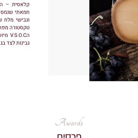
קלאסית – הצ
חמאתי שנמס 
וגבישי מלח ש
טקסטורה מפתי
ה.O.C
גבינות לצד בג
Awards
פרסים