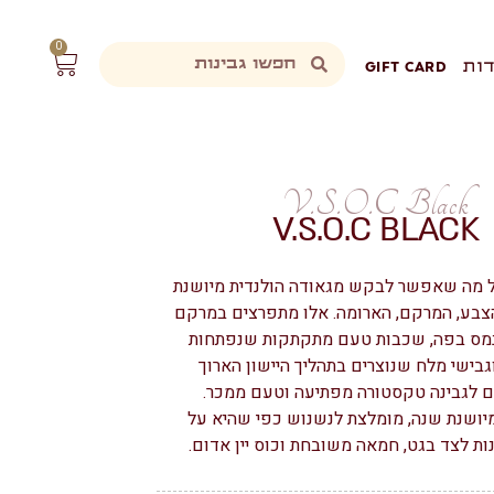
0
ות
GIFT CARD
V.S.O.C Black
V.S.O.C BLACK
ל מה שאפשר לבקש מגאודה הולנדית מיושנת
צבע, המרקם, הארומה. אלו מתפרצים במרקם
מס בפה, שכבות טעם מתקתקות שנפתחות
גבישי מלח שנוצרים בתהליך היישון הארוך
ם לגבינה טקסטורה מפתיעה וטעם ממכר.
V.S.O. מיושנת שנה, מומלצת לנשנוש כפי שהיא על
ות לצד בגט, חמאה משובחת וכוס יין אדום.