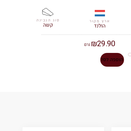
סוג הגבינה
ארץ מקור
קשה
הולנד
₪
29.90
גרם
הוספה לסל