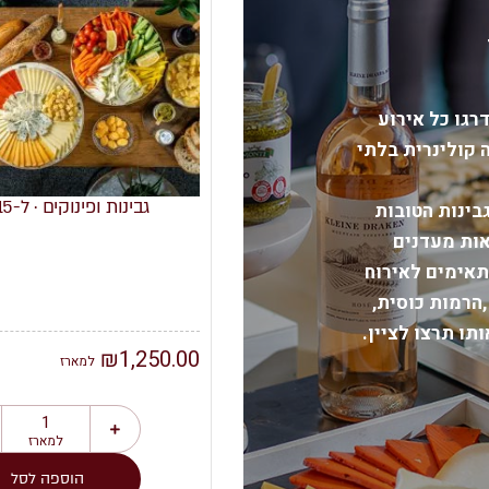
רגו כל אירוע
 קולינרית בלתי
נות וכריכים · ל-10 אנשים
גבינות ופינוקים · ל-15 אנשים
בינות הטובות
אות מעדנים
תאימים לאירוח
HOU ,הרמות כוסית,
תו תרצו לציין.
₪
1,250.00
₪
למארז
למארז
למארז
למארז
הוספה לסל
הוספה לסל