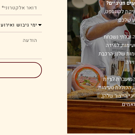
ים חגיגיים?
ויקת לקונספט,
 שלכם:
 ובלתי נשכחת
עימות, למידה
מות שלנו, הרכבת
ירה.
מועברת לצוות
, הכוללת טעימות
י הייצור שלהן,
ואמים.