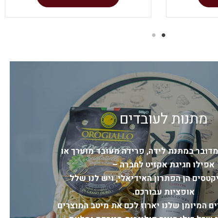
מתנות לעובדים
דובר במתנת לידה, פרידה מעובד מוערך או
אפילו חגיגת אקזיט לחברה –
קטסים הן הפתרון האידיאלי, ויש לנו שלל
לדת
חגיגה זוגית🥂
אופציות עבורכם.
ים המיומן שלנו יארוז לכם את מיטב המוצרים
אירופה