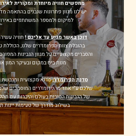
מחפשים חוויה מיוחדת ומקורית לאירוע
יש לנו מגוון פתרונות שנבנים בהתאמה מד
למיקום ולמספר המשתתפים באירוע
דוכן באשר מגיע עד אליכם !
חוויה עשירה
בהובלת צוות הפרומז’רים שלנו, הכוללת ט
והסברים מקצועיים על מגוון הגבינות המפורס
מנות ביס במקום ובעיקר המון אוו
סדנת הפרומז’ר:
סדנא מקצועית ומגבשת ה
שלכם ע”י אחד מהפרומז’רים המוסמכים שלנו
של הגבינות הטובות בעולם והיכרות עם תהליכ
בשילוב מודרך של טעימות יינות ת