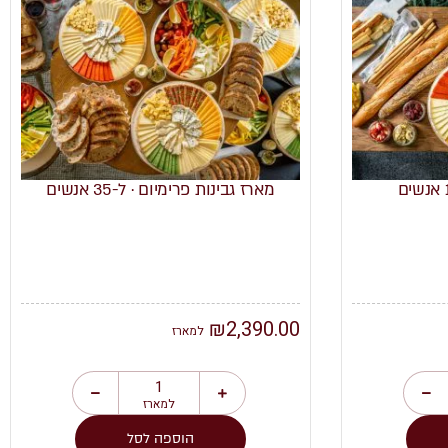
מארז גבינות פרימיום · ל-35 אנשים
₪
2,390.00
למארז
למארז
הוספה לסל