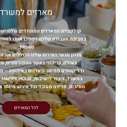
מארזים למשרד
קולקציית המארזים המהודרים שלנו ישד
בסביבת העבודה שלכם ויהפכו אותו לחוויה
נשכחת.
מארז גבינות פרימיום · ל-35 אנשים
מגשי גבי
מגוון מגשי האירוח שלנו הכוללים את הג
בעולם, כריכוני באשר המפורסמים, מ
ודליקטסים ממיטב היצרנים באירופה – מ
במשרד, כיבוד לישיבות,
HAPPY
R
מסיבות, פרידה מעובד וכל אירוע מיוחד או
1,090.00
₪
2,390.00
למארז
לכל המארזים
למארז
הוספה לסל