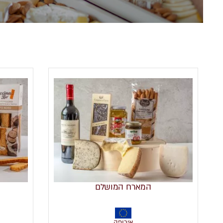
המארח המושלם
אירופה