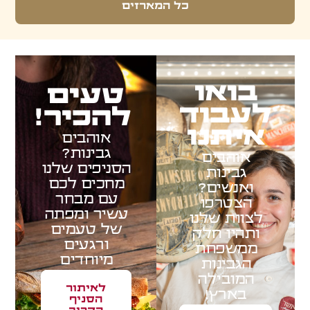
כל המארזים
בואו
טעים
לעבוד
להכיר!
איתנו
אוהבים
גבינות?
אוהבים
הסניפים שלנו
גבינות
מחכים לכם
ואנשים?
עם מבחר
הצטרפו
עשיר ומפתה
לצוות שלנו
של טעמים
ותהיו חלק
ורגעים
ממשפחת
מיוחדים
הגבינות
המובילה
לאיתור
בארץ!
הסניף