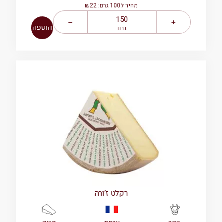
מחיר ל100 גרם: ₪22
הוספה
גרם
רקלט ז’ורה