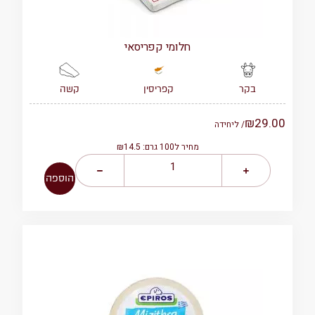
חלומי קפריסאי
קפריסין
קשה
בקר
₪
29.00
/ ליחידה
מחיר ל100 גרם: ₪14.5
הוספה