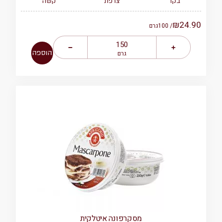
צרפת
קשה
בקר
₪
24.90
/ 100
גרם
הוספה
גרם
מסקרפונה איטלקית