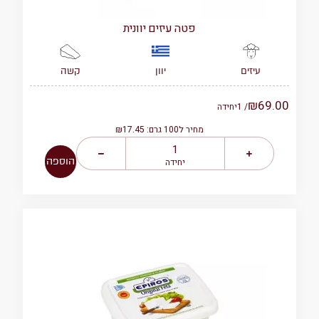
פטה עיזים יוונית
יוון
קשה
עיזים
₪
69.00
/ 1
יחידה
מחיר ל100 גרם: ₪17.45
הוספה
יחידה