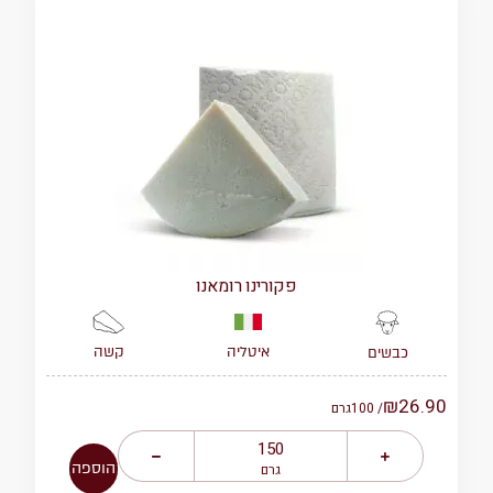
פקורינו רומאנו
איטליה
קשה
כבשים
₪
26.90
/ 100
גרם
הוספה
גרם