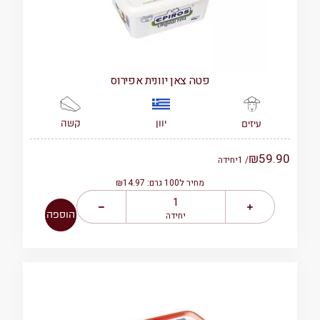
פטה צאן יוונית אפירוס
יוון
קשה
עיזים
₪
59.90
/ 1
יחידה
מחיר ל100 גרם: ₪14.97
הוספה
יחידה