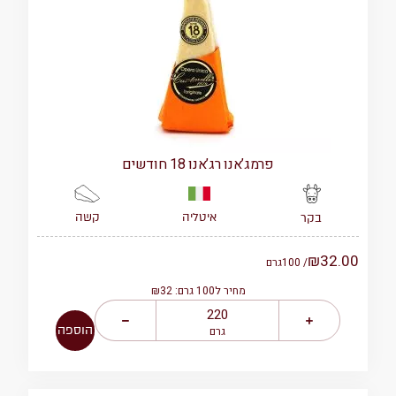
פרמג’אנו רג’אנו 18 חודשים
איטליה
קשה
בקר
₪
32.00
/ 100
גרם
מחיר ל100 גרם: ₪32
הוספה
גרם