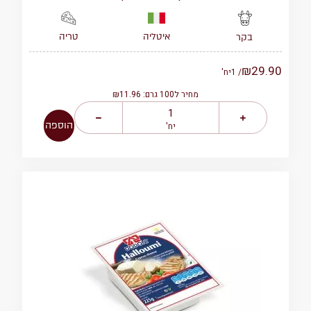
איטליה
טריה
בקר
₪
29.90
/ 1
יח'
מחיר ל100 גרם: ₪11.96
הוספה
יח'