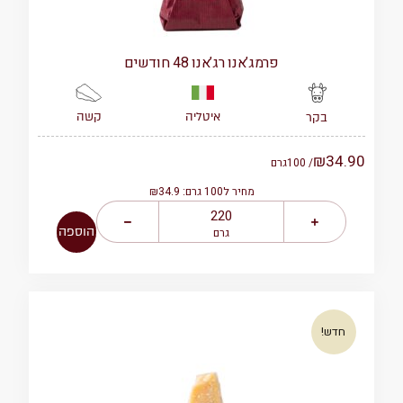
פרמג’אנו רג’אנו 48 חודשים
איטליה
קשה
בקר
₪
34.90
/ 100
גרם
מחיר ל100 גרם: ₪34.9
הוספה
גרם
חדש!