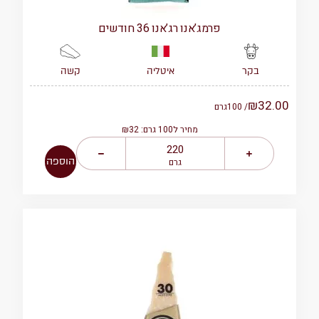
פרמג’אנו רג’אנו 36 חודשים
איטליה
קשה
בקר
₪
32.00
/ 100
גרם
מחיר ל100 גרם: ₪32
הוספה
גרם