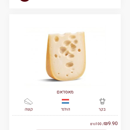
מאסדאם
הולנד
קשה
בקר
₪
9.90
/ 100
גרם