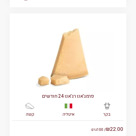
פרמג’אנו רג’אנו 24 חודשים
איטליה
קשה
בקר
₪
22.00
/ 100
גרם