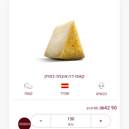
קאסו דה אובחה כמהין
ספרד
קשה
כבשים
₪
42.90
/ 100
גרם
הוספה
גרם