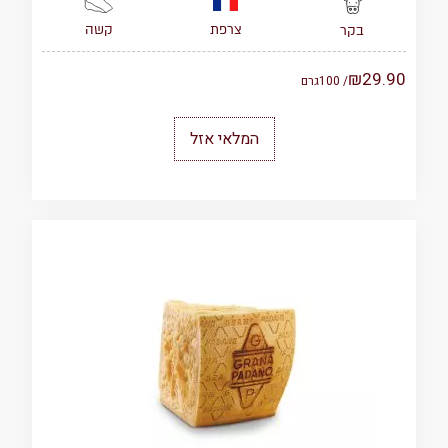
צרפת
קשה
בקר
₪
29.90
/ 100
גרם
המלאי אזל