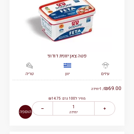
פטה צאן יוונית דודוני
יוון
טריה
עיזים
₪
69.00
/ 1
יחידה
מחיר ל100 גרם: ₪14.75
הוספה
יחידה