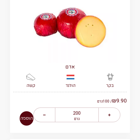
אדם
הולנד
קשה
בקר
₪
9.90
/ 100
גרם
הוספה
גרם