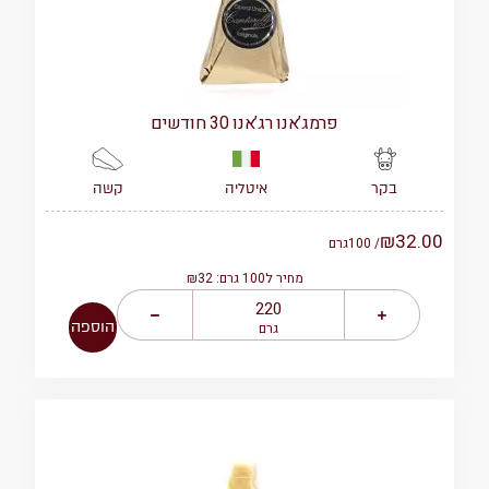
פרמג’אנו רג’אנו 30 חודשים
איטליה
קשה
בקר
₪
32.00
/ 100
גרם
מחיר ל100 גרם: ₪32
הוספה
גרם