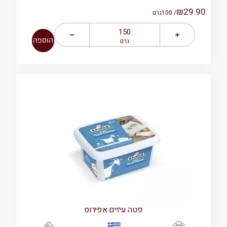
₪
29.90
/ 100
גרם
הוספה
גרם
פטה עיזים אפירוס