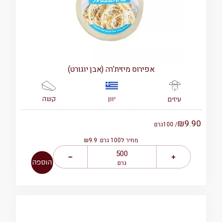
אפירוס מיזית’רה (אבן יוגורט)
יוון
קשה
עיזים
₪
9.90
/ 100
גרם
מחיר ל100 גרם: ₪9.9
הוספה
גרם