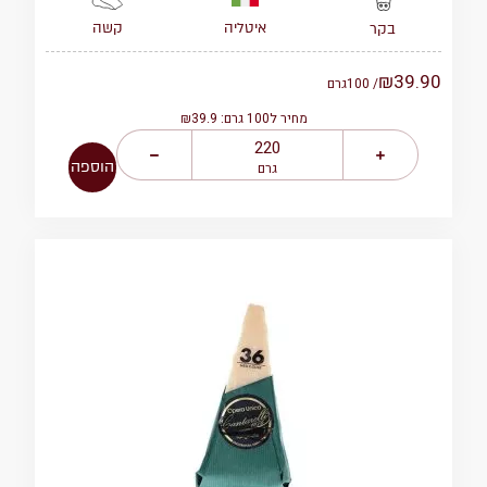
איטליה
קשה
בקר
₪
39.90
/ 100
גרם
מחיר ל100 גרם: ₪39.9
הוספה
גרם