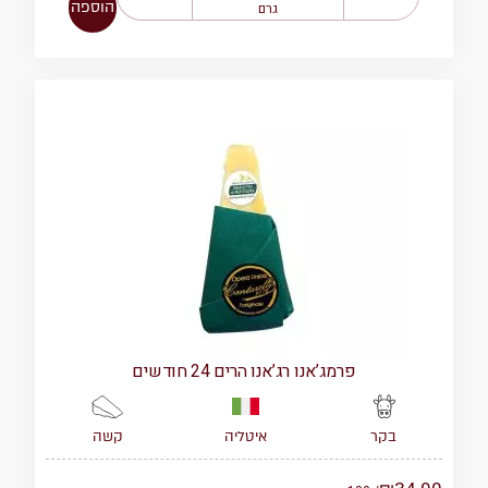
הוספה
גרם
פרמג’אנו רג’אנו הרים 24 חודשים
איטליה
קשה
בקר