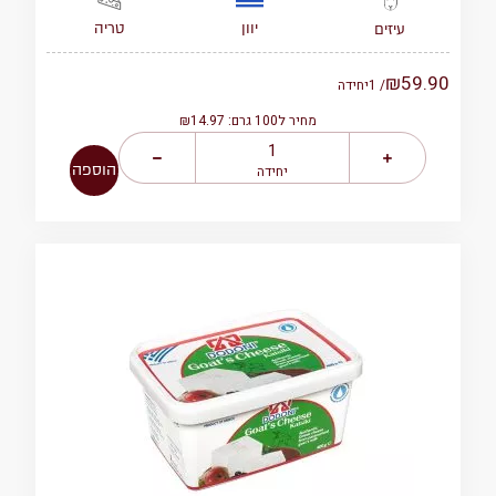
יוון
טריה
עיזים
₪
59.90
/ 1
יחידה
מחיר ל100 גרם: ₪14.97
הוספה
יחידה