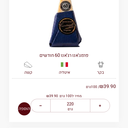
פרמג’אנו רג’אנו 60 חודשים
איטליה
קשה
בקר
₪
39.90
/ 100
גרם
מחיר ל100 גרם: ₪39.90
הוספה
גרם