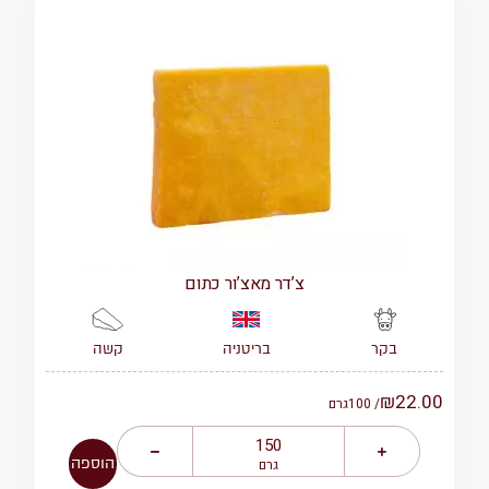
צ’דר מאצ’ור כתום
בריטניה
קשה
בקר
₪
22.00
/ 100
גרם
הוספה
גרם