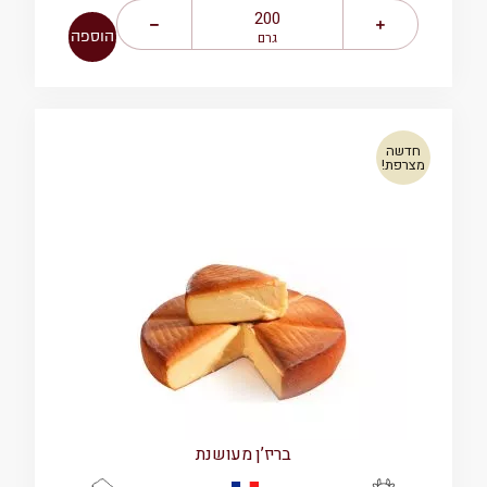
הוספה
גרם
חדשה
מצרפת!
בריז’ן מעושנת