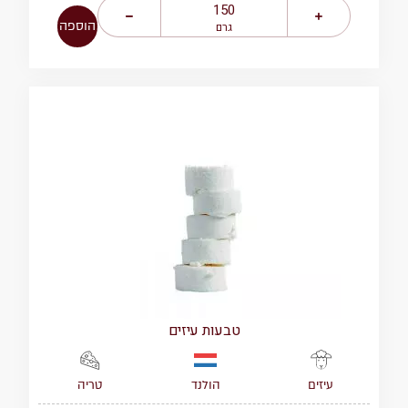
הוספה
גרם
טבעות עיזים
הולנד
טריה
עיזים