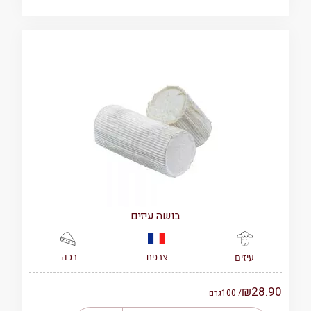
בושה עיזים
צרפת
רכה
עיזים
₪
28.90
/ 100
גרם