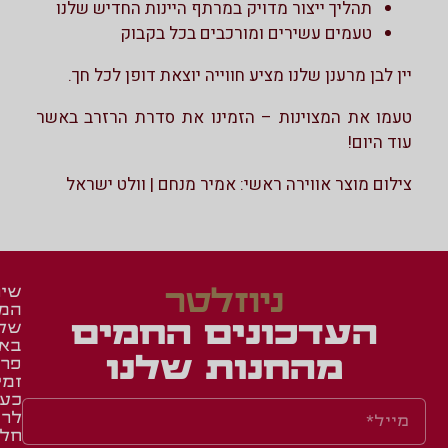
תהליך ייצור מדויק במרתף היינות החדיש שלנו
טעמים עשירים ומורכבים בכל בקבוק
יין לבן מרענן שלנו מציע חווייה יוצאת דופן לכל חך.
טעמו את המצוינות – הזמינו את סדרת הרזרב באשר
עוד היום!
צילום מוצר אווירה ראשי: אמיר מנחם | וולט ישראל
ניוזלטר
שיר
המש
זכיי
מאר
העדכונים החמים
של
ומג
ברש
בא
איר
באש
מהחנות שלנו
פרו
זמי
באש
תעו
כע
השג
לחב
לרו
ואר
שאל
חלק