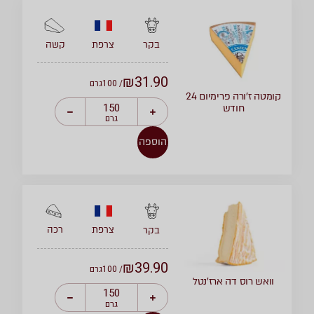
צרפת
קשה
בקר
₪
31.90
/ 100
גרם
קומטה ז’ורה פרימיום 24
חודש
גרם
הוספה
צרפת
רכה
בקר
₪
39.90
/ 100
גרם
וואש רוס דה ארז’נטל
גרם