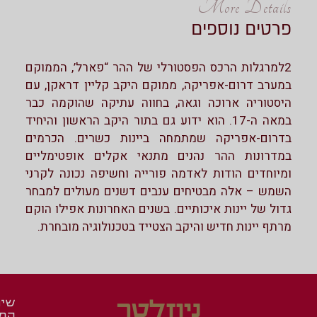
More Details
פרטים נוספים
2למרגלות הרכס הפסטורלי של ההר “פארל’, הממוקם
במערב דרום-אפריקה, ממוקם היקב קליין דראקן, עם
היסטוריה ארוכה וגאה, בחווה עתיקה שהוקמה כבר
במאה ה-17. הוא ידוע גם בתור היקב הראשון והיחיד
בדרום-אפריקה שמתמחה ביינות כשרים. הכרמים
במדרונות ההר נהנים מתנאי אקלים אופטימליים
ומיוחדים הודות לאדמה פורייה וחשיפה נכונה לקרני
השמש – אלה מבטיחים ענבים דשנים מעולים למבחר
גדול של יינות איכותיים. בשנים האחרונות אפילו הוקם
מרתף יינות חדיש והיקב הצטייד בטכנולוגיה מובחרת.
ניוזלטר
שיר
המש