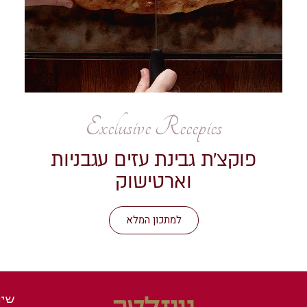
Exclusive Recepies
פוקצ׳ת גבינת עזים עגבניות
וארטישוק
למתכון המלא
ניוזלטר
שיר