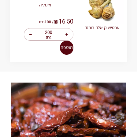
איטליה
₪
16.50
/ 100
גרם
ארטישוק אלה רומנה
גרם
הוספה