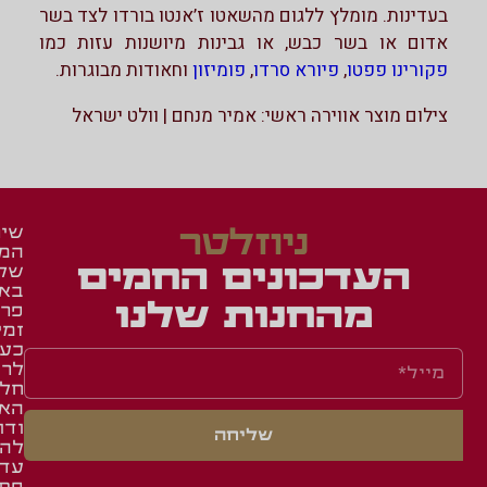
בעדינות. מומלץ ללגום מהשאטו ז’אנטו בורדו לצד בשר
אדום או בשר כבש, או גבינות מיושנות עזות כמו
פקורינו פפטו
,
פיורא סרדו
,
פומיזון
וחאודות מבוגרות.
צילום מוצר אווירה ראשי: אמיר מנחם | וולט ישראל
ניוזלטר
שיר
המש
זכיי
מאר
העדכונים החמים
של
ומג
ברש
בא
איר
באש
מהחנות שלנו
פרו
זמי
באש
תעו
כע
השג
לחב
לרו
ואר
שאל
חלק
תקנ
תשו
הא
ודו
מוע
שליחה
סני
להג
תקנ
עד
מדי
אתר