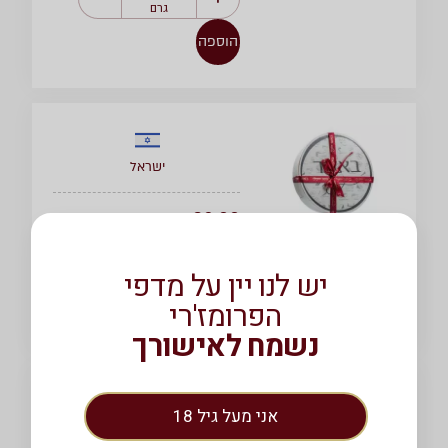
גרם
הוספה
ישראל
₪
29.00
/ 1
מארז
מארז עץ של באשר
מארז
יש לנו יין על מדפי
הפרומז'רי
הוספה
נשמח לאישורך
אני מעל גיל 18
איטליה
קשה
כבשים