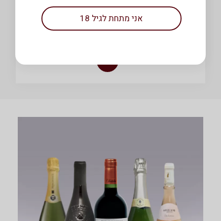
₪
29.90
אני מתחת לגיל 18
/ 100
גרם
פקורינו פפטו
גרם
הוספה