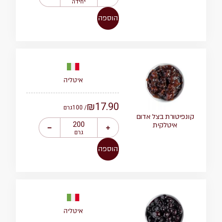
יחידה
הוספה
איטליה
₪
17.90
/ 100
גרם
קונפיטורת בצל אדום
איטלקית
גרם
הוספה
איטליה