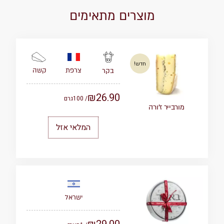
מוצרים מתאימים
חדש!
צרפת
קשה
בקר
₪
26.90
/ 100
גרם
מורבייר ז’ורה
המלאי אזל
ישראל