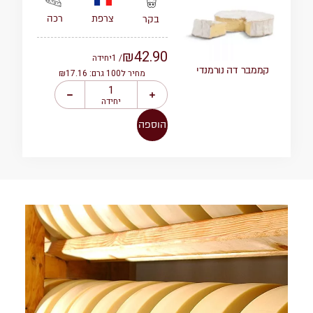
צרפת
רכה
בקר
₪
42.90
/ 1
יחידה
קממבר דה נורמנדי
מחיר ל100 גרם: ₪17.16
יחידה
הוספה