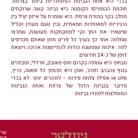
בכדי היא אחת הגבינות הפופולריות ביותר בצרפת.
חוכמת ההמונים! הקומטה היא גבינה קשה שרוקחים
מחלב בקר במזרח צרפת. היא שומרת על איזון יעיל בין
גרגיריות למאוחדות חמאתית, ובין טעם מעודן וקליל
שישאיר את החך נקי למתקתקות מעושנת, שתרצו
שתלווה אחר כך בערך כל פריט מזון שאתם מכניסים
לפה. איכות שמושגת הודות להתיישנות ארוכה ויוצאת
דופן של כ-24 חודשים.
מבחוץ היא עטופה בקרום חום-מאובק, חרדלי, ומבפנים
בגוף צהבהב וזוהר, ואכן היא תהפוך כל פסטה, כריך,
סלט או אפילו צלחת פירות – לזוהרים יותר. לא בכדי
מדובר בגבינת הדגל של צרפת ואחת הגבינות
המומלצות לפונדו גבינות.
ניוזלטר
שיר