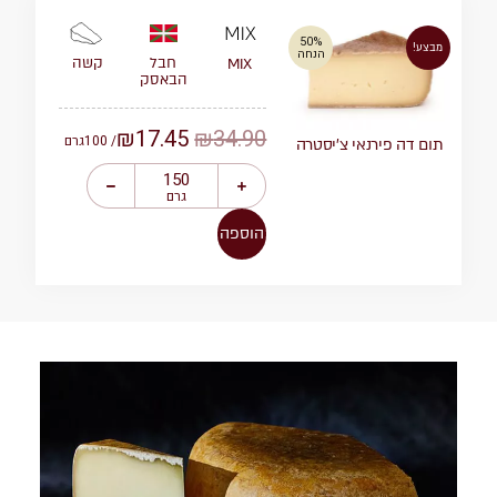
50%
מבצע!
הנחה
חבל
קשה
MIX
הבאסק
₪
17.45
₪
34.90
/ 100
גרם
תום דה פירנאי צ’יסטרה
גרם
הוספה