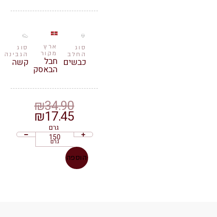
ארץ
סוג
סוג
מקור
החלב
הגבינה
חבל
כבשים
קשה
הבאסק
₪
34.90
₪
17.45
גרם
גרם
הוספה