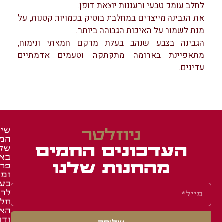
לחלב עומק טבעי ורעננות יוצאת דופן.
את הגבינה מייצרים במחלבת בוטיק בכמויות קטנות, על
מנת לשמור על האיכות הגבוהה ביותר.
הגבינה בצבע שנהב בעלת מרקם חמאתי ונימוח,
מתאפיינת בארומה מתקתקה וטעמים אדמתיים
עדינים.
ניוזלטר
שיר
המש
זכיי
מאר
העדכונים החמים
של
ומג
ברש
בא
איר
באש
מהחנות שלנו
פרו
זמי
באש
תעו
כע
השג
לחב
לרו
ואר
שאל
חלק
תקנ
תשו
הא
ודו
מוע