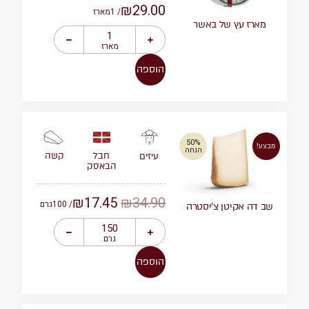
₪
29.00
/ 1
מארז
מארז עץ של באשר
מארז
הוספה
50%
מבצע!
הנחה
חבל
קשה
עיזים
הבאסק
₪
17.45
₪
34.90
/ 100
גרם
שב דה אקיטן צ’יסטרה
גרם
הוספה