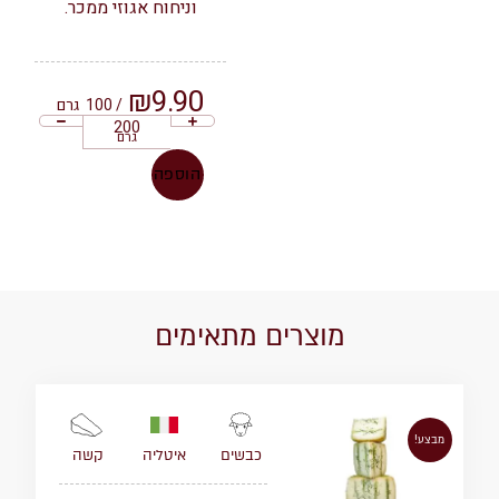
וניחוח אגוזי ממכר.
₪
9.90
/ 100
גרם
גרם
הוספה
מוצרים מתאימים
מבצע!
איטליה
קשה
כבשים