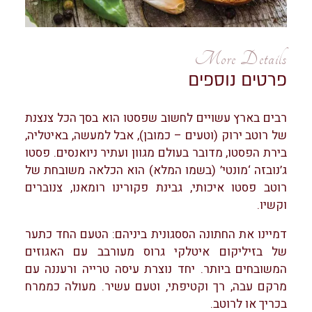
More Details
פרטים נוספים
רבים בארץ עשויים לחשוב שפסטו הוא בסך הכל צנצנת
של רוטב ירוק (וטעים – כמובן), אבל למעשה, באיטליה,
בירת הפסטו, מדובר בעולם מגוון ועתיר ניואנסים. פסטו
ג’נובזה ‘מונטי’ (בשמו המלא) הוא הכלאה משובחת של
רוטב פסטו איכותי, גבינת פקורינו רומאנו, צנוברים
וקשיו.
דמיינו את החתונה הססגונית ביניהם: הטעם החד כתער
של בזיליקום איטלקי גרוס מעורבב עם האגוזים
המשובחים ביותר. יחד נוצרת עיסה טרייה ורעננה עם
מרקם עבה, רך וקטיפתי, וטעם עשיר. מעולה כממרח
בכריך או לרוטב.