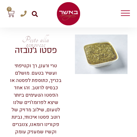
0
Pesto alla
genovese
פסטו ג’נובזה
טרי ורענן, רך וקטיפתי
ועשיר בטעם. מושלם
בכריך, כתוספת לפסטה או
כבסיס לרוטב. זהו אחד
הפסטו הטעימים ביותר
שיצא לפרומז’רים שלנו
לטעום, שילוב מדויק של
רוטב פסטו איכותי, גבינת
פקורינו רומאנו, צנוברים
וקשיו שמעניק עומק