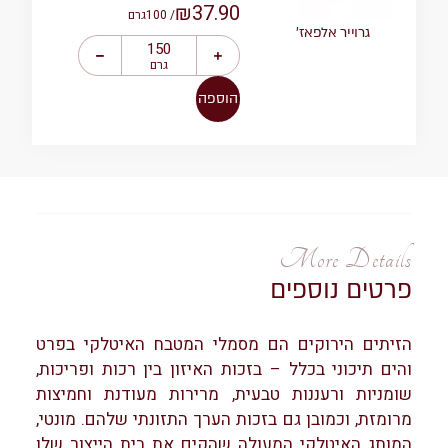
₪
37.90
/ 100
גרם
גרוייר אלפאז’
גרם
הוספה
More Details
פרטים נוספים
הזיתים הירוקים הם מסמלי המטבח האיטלקי בפרט
והים תיכוני בכלל – בזכות האיזון בין רכות ופריכות,
שומניות ורעננות טבעית, מרירות מעודנת וחמיצות
מרומזת, וכמובן גם בזכות הערך התזונתי שלהם. מונטי,
המותג האיטלקי המעולה שהקים את בית הייצור שלו