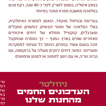
בצפון איטליה, בסמוך לטורין, לפני כ-40 שנה, רקח מהם
במלאכת מחשבת ממרח ממכר במיוחד.
בעדינות ובטיפול מוקפד, הנאמן למסורת האיטלקית,
בעלי המלאכה של מונטי כובשים, כותשים, מתבלים
ומערבלים, קוקטייל מופלא של זיתים איכותיים
מאזורים שונים בארץ המגף – כך הממרח שהתקבל
זוכה בטעם עשיר בגוונים, ההופך כל טעימה למסקרנת
ומעניינת. הפטה זיתים ירוקים מעולה על ברוקסטה, עם
גבינה טריה, או עם רוטב לפסטה או למגוון שימושים
ניוזלטר
שיר
המש
זכיי
מאר
העדכונים החמים
של
ומג
ברש
בא
איר
באש
מהחנות שלנו
פרו
זמי
באש
תעו