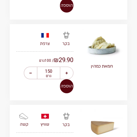
הוספה
צרפת
בקר
₪
29.90
/ 100
גרם
חמאת כמהין
גרם
הוספה
שוויץ
קשה
בקר