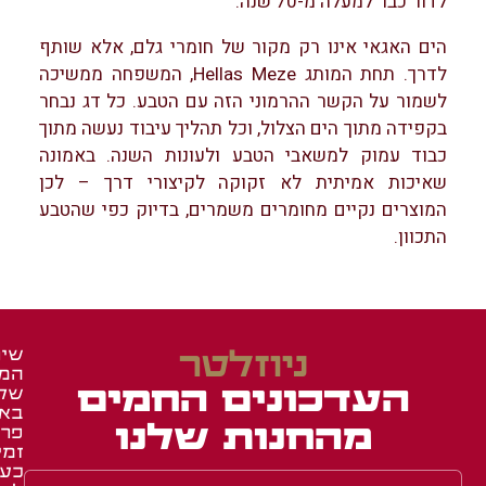
לדור כבר למעלה מ-70 שנה.
הים האגאי אינו רק מקור של חומרי גלם, אלא שותף
לדרך. תחת המותג Hellas Meze, המשפחה ממשיכה
לשמור על הקשר ההרמוני הזה עם הטבע. כל דג נבחר
בקפידה מתוך הים הצלול, וכל תהליך עיבוד נעשה מתוך
כבוד עמוק למשאבי הטבע ולעונות השנה. באמונה
שאיכות אמיתית לא זקוקה לקיצורי דרך – לכן
המוצרים נקיים מחומרים משמרים, בדיוק כפי שהטבע
התכוון.
ניוזלטר
שיר
המש
זכיי
מאר
העדכונים החמים
של
ומג
ברש
בא
איר
באש
מהחנות שלנו
פרו
זמי
באש
תעו
כע
השג
לחב