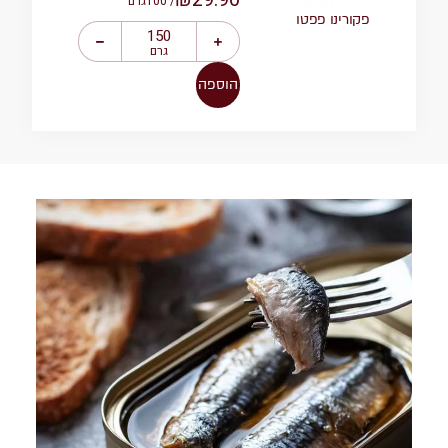
/ 100
גרם
פקורינו פפטו
גרם
הוספה