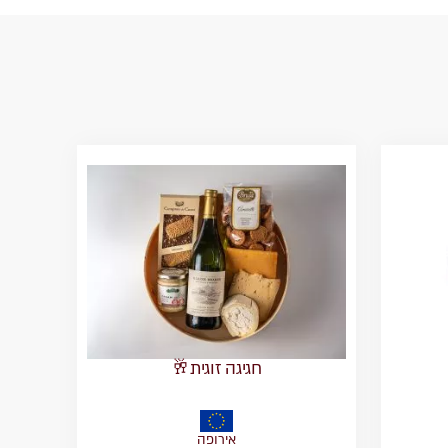
חגיגה זוגית🥂
אירופה