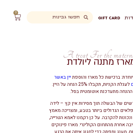
0
ות
GIFT CARD
A treat For the matern
ארז מתנה ליולדת
וחדת: ברכישת כל מארז והוספת
יין באשר
לעגלת הקניות, תקבלו 25% הנחה על היין.
ההנחה מתעדכנת אוטומטית בסל.
ים של הבשלה תוך מסירות אין קץ – לידה
לאים הגדולים ביותר בטבע, ומצריכה מאמץ
 ונכונות להקרבה. על כן רקמנו לאמא הטרייה,
יבה אחרת מהתחום הקולינרי. מארז פינוקים
וח, מענג ומפתה כדי לחגוג איתה את הרגע