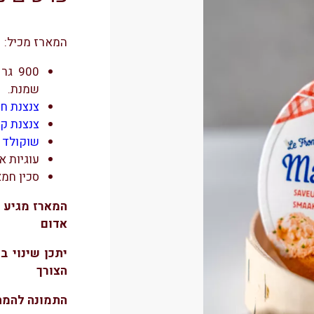
המארז מכיל:
שמנת.
צנצנת חמ
צנצנת קו
שוקולד צרפתי – 
עוגיות א
סכין חמא
המארז מגיע 
אדום
יתכן שינוי ב
הצורך
התמונה להמח