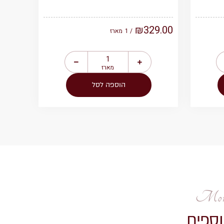
₪
329.00
/ 1
מארז
מארז
הוספה לסל
More
וספים