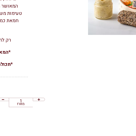
המאושר ה
טעימות משו
חמאת כמהי
רק לה
*המאר
*תכולת
מארז