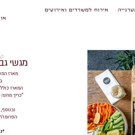
דנייה
אירוח למשרדים ואירועים
אוד
10
מגשי גבינות
מארז המשל
בא
המארז כולל 
“כריך מחנה י
ובנוסף,
הפרומז’ר
*נ