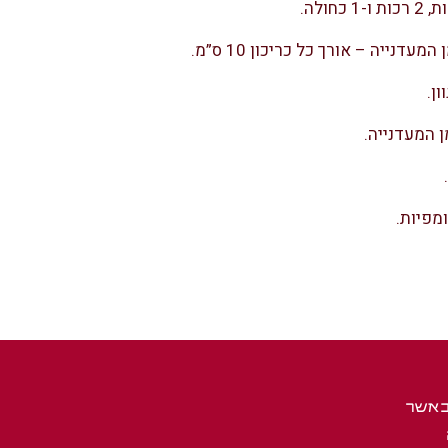
ן.
מפיות.
באשר