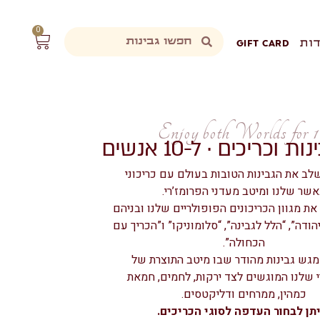
0
ות
GIFT CARD
Enjoy both Worlds for 
 וכריכים · ל-10 אנשים
ב את הגבינות הטובות בעולם עם כריכוני
שר שלנו ומיטב מעדני הפרומז’רי.
את מגוון הכריכונים הפופולריים שלנו ובניהם
הודה”, “הלל לגבינה”, “סלומוניקו” ו”הכריך עם
הכחולה”.
 מגש גבינות מהודר שבו מיטב התוצרת של
י שלנו המוגשים לצד ירקות, לחמים, חמאת
כמהין, ממרחים ודליקטסים.
יתן לבחור העדפה לסוגי הכריכים.