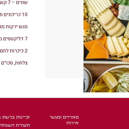
שונים – 7 קשות, 2 רכות ו-1 כחולה.
10 כריכונים מן המעדנייה – אורך כל כריכון 10 ס”מ.
מגש ירקות מגוו
7 דליקטסים מן המעדנייה.
2 כיכרות לחם.
צלחות, סכו”ם ו
מארזים ומגשי
זכיינות ברשת 
אירוח
תעודת השגחה