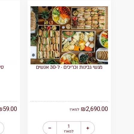
מגשי גבינות וכריכים · ל-30 אנשים
סי
₪
59.00
₪
2,690.00
למארז
למארז