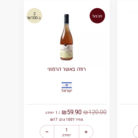
2
מבצע!
ב-₪100!
רוזה באשר הרמוני
ישראל
₪
59.90
₪
120.00
/ 1
יחידה
מחיר ל100 גרם: ₪17
יחידה