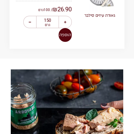
₪
26.90
/ 100
גרם
גאודה עיזים סילבר
גרם
הוספה