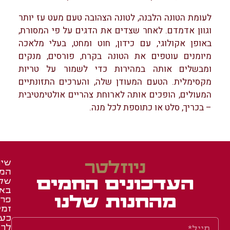
לעומת הטונה הלבנה, לטונה הצהובה טעם מעט עז יותר
וגוון אדמדם. לאחר שצדים את הדגים על פי המסורת,
באופן אקולוגי, עם כידון, חוט ומחט, בעלי מלאכה
מיומנים עוטפים את הטונה בקרח, פורסים, מנקים
ומבשלים אותה במהירות כדי לשמור על טריות
מקסימלית. הטעם המעודן שלה, והערכים התזונתיים
המעולים, הופכים אותה לארוחת צהריים אולטימטיבית
– בכריך, סלט או כתוספת לכל מנה.
ניוזלטר
שיר
המש
זכיי
מאר
העדכונים החמים
של
ומג
ברש
בא
איר
באש
מהחנות שלנו
פרו
זמי
באש
תעו
כע
השג
לחב
לרו