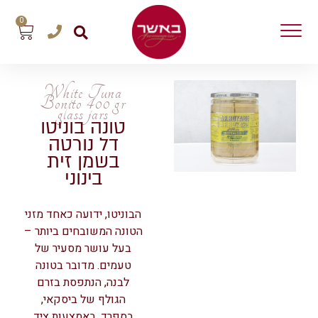
0
White Tuna
Bonito 400 gr
glass jars
טונה בוניטו
דל נורטה
בשמן זית
בינוני
הבוניטו, ידועה כאחד מזני
הטונה המשובחים ביותר –
בעל עושר מסעיר של
טעמים. מדובר בטונה
לבנה, הנתפסת בזרם
הגולף של ביסקאי,
בספרד, באמצעות ציד