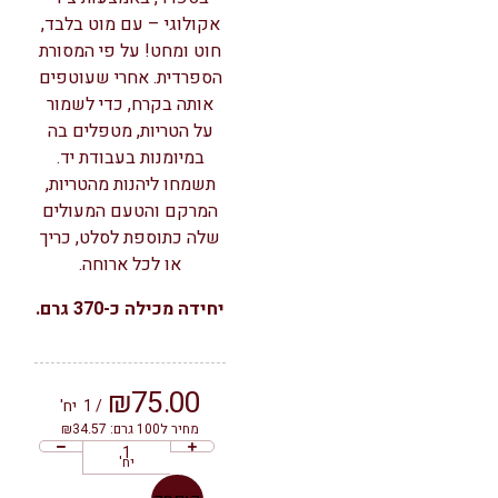
אקולוגי – עם מוט בלבד,
חוט ומחט! על פי המסורת
הספרדית. אחרי שעוטפים
אותה בקרח, כדי לשמור
על הטריות, מטפלים בה
במיומנות בעבודת יד.
תשמחו ליהנות מהטריות,
המרקם והטעם המעולים
שלה כתוספת לסלט, כריך
או לכל ארוחה.
יחידה מכילה כ-370 גרם.
₪
75.00
/ 1
יח'
מחיר ל100 גרם: ₪34.57
יח'