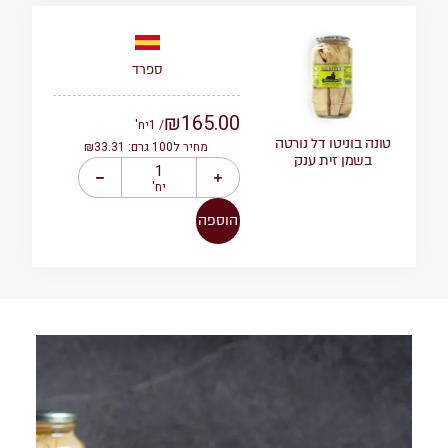
ספרד
₪
165.00
/ 1
יח'
טונה בוניטו דל נורטה
מחיר ל100 גרם: ₪33.31
בשמן זית ענק
יח'
הוספה