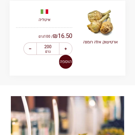
איטליה
₪
16.50
/ 100
גרם
ארטישוק אלה רומנה
גרם
הוספה