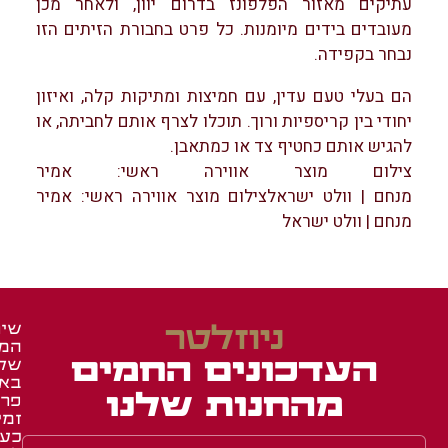
עתיקים מאזור הפלפונז בדרום יוון, ולאחר מכן
מעובדים בידים מיומנות. כל פרט בחבורת הזיתים הזו
נבחר בקפידה.
הם בעלי טעם עדין, עם חמיצות ומתיקות קלה, ואיזון
יחודי בין קריספיות ורוך. תוכלו לצרף אותם לחביתה, או
להגיש אותם כחטיף צד או כמתאבן.
צילום מוצר אווירה ראשי: אמיר
מנחם | וולט ישראלצילום מוצר אווירה ראשי: אמיר
מנחם | וולט ישראל
ניוזלטר
שיר
המש
זכיי
מאר
העדכונים החמים
של
ומג
ברש
בא
איר
באש
מהחנות שלנו
פרו
זמי
באש
תעו
כע
השג
לחב