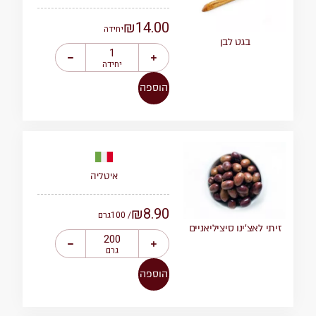
₪
14.00
יחידה
בגט לבן
יחידה
הוספה
איטליה
₪
8.90
/ 100
גרם
זיתי לאצ’ינו סיציליאניים
גרם
הוספה