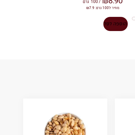
₪
8.90
/ 100
גרם
מחיר ל100 גרם: ₪7.9
הוספה לסל