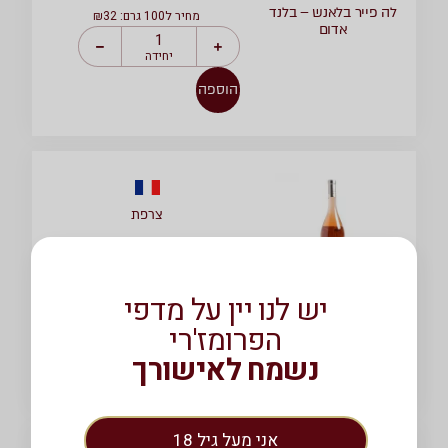
לה פייר בלאנש – בלנד
מחיר ל100 גרם: ₪32
אדום
יחידה
הוספה
צרפת
₪
129.00
/ 1
יחידה
קוט דה פרובאנס דומן
מחיר ל100 גרם: ₪13.2
יש לנו יין על מדפי
פונטלרו
הפרומז'רי
יחידה
נשמח לאישורך
הוספה
אני מעל גיל 18