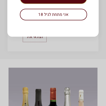
צרפת
כחולה
עיזים
אני מתחת לגיל 18
₪
39.90
/ 100
גרם
לה בלו דה שב
המלאי אזל