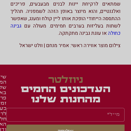
שמתאים לרקיחת יינות לבנים מבעבעים, פריכים
ואלגנטיים, והוא מיוצר באופן הזהה לשמפניה. תהליך
ההתססה הייחודי הופכת אותו ליין קולח ומענג, שאפשר
לשתות בעליזות בערבים חמימים. מעולה עם
גבינה
כחולה
או עוגת גבינה מתקתקה.
צילום מוצר אווירה ראשי: אמיר מנחם | וולט ישראל
ניוזלטר
שיר
המש
זכיי
מאר
העדכונים החמים
של
ומג
ברש
בא
איר
באש
מהחנות שלנו
פרו
זמי
באש
תעו
כע
השג
לחב
לרו
ואר
שאל
חלק
תקנ
תשו
הא
ודו
מוע