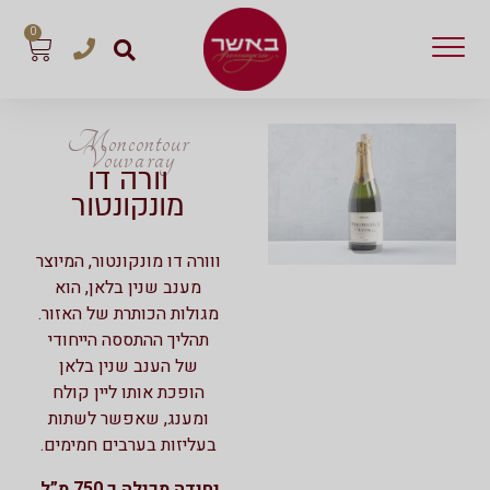
0
Moncontour
Vouvaray
וורה דו
מונקונטור
ווורה דו מונקונטור, המיוצר
מענב שנין בלאן, הוא
מגולות הכותרת של האזור.
תהליך ההתססה הייחודי
של הענב שנין בלאן
הופכת אותו ליין קולח
ומענג, שאפשר לשתות
בעליזות בערבים חמימים.
יחידה מכילה כ 750 מ”ל