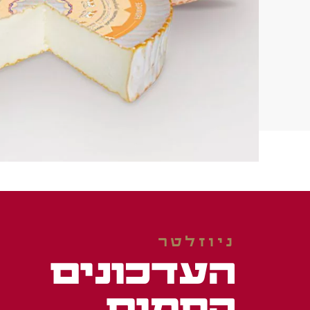
ניוזלטר
העדכונים
החמים