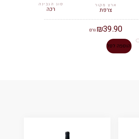
סוג הגבינה
ארץ מקור
רכה
צרפת
₪
39.90
גרם
הוספה לסל