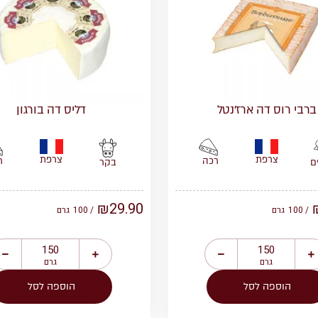
ברבי רוס דה ארז’נטל
דליס דה בורגון
צרפת
צרפת
רכה
ר
ם
בקר
₪
29.90
/ 100
גרם
/ 100
גרם
גרם
גרם
הוספה לסל
הוספה לסל