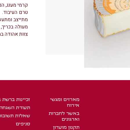
קרמי מענג, ה
טרם העיבוד. 
מתייצב ומתעשר
מעולה בכריך,
צוות אהודה במ
מארזים ומגשי
זכיינות ברשת 
אירוח
תעודת השגחה
באשר לחברות
שאלות תשובות
וארגונים
סניפים
תקנון מועדון