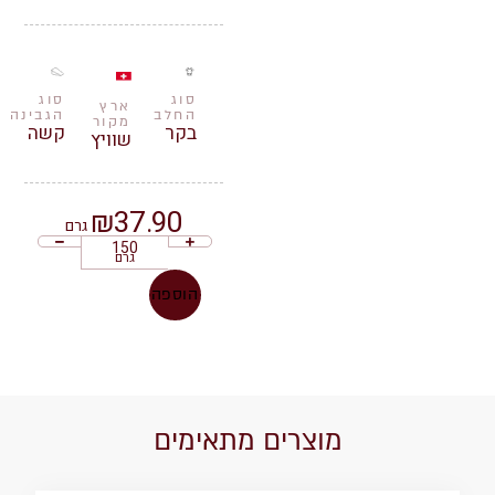
סוג
סוג
ארץ
החלב
הגבינה
מקור
בקר
קשה
שוויץ
₪
37.90
גרם
גרם
הוספה
מוצרים מתאימים