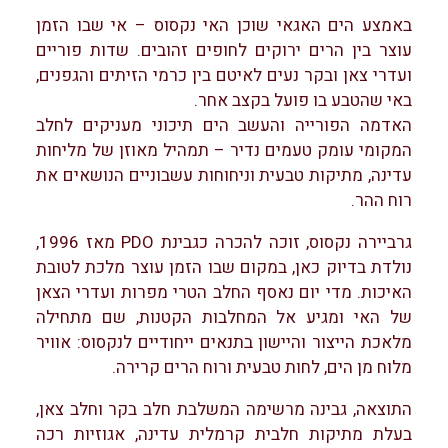
באמצע הים האגאי שוכן האי נקסוס – אי שבו הזמן
עוצר בין הרים ירוקים לחופים זהובים. שדות פוריים
ועדרי צאן ובקר נעים לאיטם בין כרמי הזיתים והגפנים,
באי שהטבע בו פועל בקצב אחר.
האדמה הפורייה והעשב הים תיכוני מעניקים לחלב
המקומי עומק טעמים נדיר – תמהיל מאוזן של מליחות
עדינה, מתיקות טבעית וניחוחות עשבוניים הנושאים את
רוח ההר.
גרביירה נקסוס, זוכה להכרה כגבינת PDO מאז 1996,
נולדת בדיוק כאן, במקום שבו הזמן עוצר מלכת לטובת
האיכות. מדי יום נאסף החלב הטרי מפרות ועדרי הצאן
של האי ומגיע אל המחלבות הקטנות, שם מתחילה
מלאכת הייצור והיישון בתנאים ייחודיים לנקסוס: אוויר
מלוח מן הים, לחות טבעית ורוח הרים קרירה.
התוצאה, גבינה מרשימה המשלבת חלב בקר וחלב צאן,
בעלת מתיקות חלבית קרמלית עדינה, אגוזיות רכה