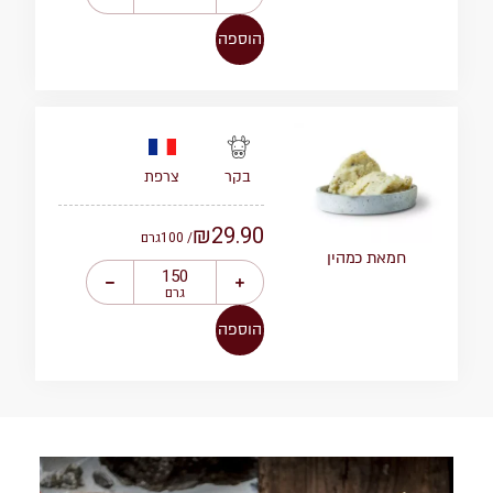
הוספה
צרפת
בקר
₪
29.90
/ 100
גרם
חמאת כמהין
גרם
הוספה