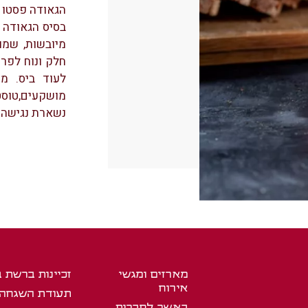
הגאודה פסטו א
בסיס הגאודה 
מיובשות, שמו
חלק ונוח לפרי
לעוד ביס. מת
מושקעים,טוסטי
נשארת נגישה 
מארזים ומגשי
זכיינות ברשת 
אירוח
תעודת השגחה
באשר לחברות