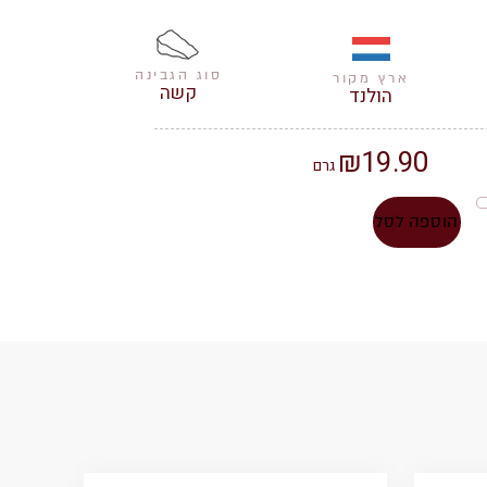
סוג הגבינה
ארץ מקור
קשה
הולנד
₪
19.90
גרם
הוספה לסל