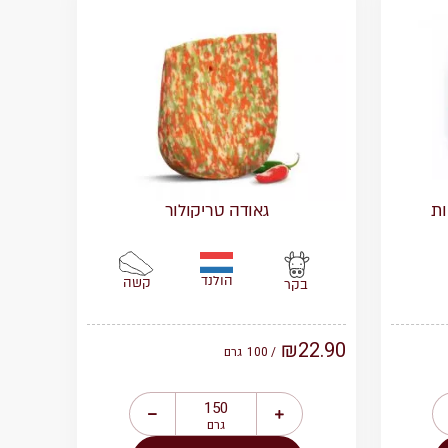
ות
גאודה טריקולור
הולנד
קשה
בקר
₪
22.90
/ 100
גרם
גרם