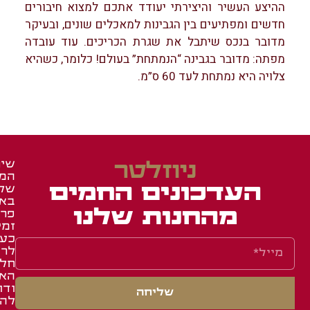
ההיצע העשיר והיצירתי יעודד אתכם למצוא חיבורים
חדשים ומפתיעים בין הגבינות למאכלים שונים, ובעיקר
מדובר בנכס שיתבל את שגרת הכריכים. עוד עובדה
מפתה: מדובר בגבינה “הנמתחת” בעולם! כלומר, כשהיא
צלויה היא נמתחת לעד 60 ס”מ.
ניוזלטר
שיר
המש
זכיי
מאר
העדכונים החמים
של
ומג
ברש
בא
איר
באש
מהחנות שלנו
פרו
זמי
באש
תעו
כע
השג
לחב
לרו
ואר
שאל
חלק
תקנ
תשו
הא
ודו
מוע
שליחה
סני
להג
תקנ