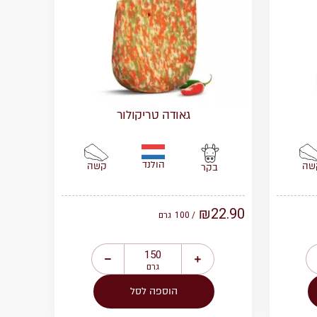
גאודה טריקולור
הולנד
שה
קשה
בקר
₪
22.90
/ 100
גרם
גרם
הוספה לסל