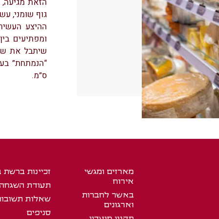
הזאת מגיעה, כ
גוף שומני, עש
ההיצע העשיר 
ומפתיעים בין
שיתבל את שגר
ס”מ.
מארזים ומגשי
זכיינות ברשת 
אירוח
תעודת השגחה
באשר לחברות
שאלות תשובות
וארגונים
סניפים
תקנון מועדון