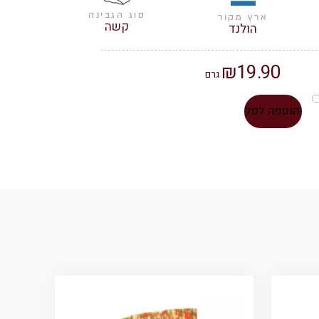
סוג הגבינה
ארץ מקור
קשה
הולנד
₪
19.90
גרם
הוספה לסל