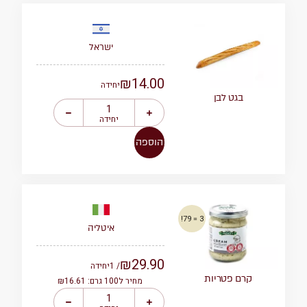
ישראל
₪
14.00
יחידה
בגט לבן
יחידה
הוספה
3 = 79!
איטליה
₪
29.90
/ 1
יחידה
קרם פטריות
מחיר ל100 גרם: ₪16.61