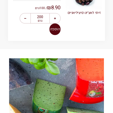
₪
8.90
/ 100
גרם
זיתי לאצ’ינו סיציליאניים
גרם
הוספה