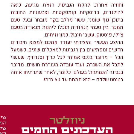
וחוויה אחרת. להקת הגבינות הזאת מגיעה, כיאה
להולנדים, בדיסקיות קומפקטיות וצבעוניות החובות
בתוכן גוף שומני, עשוי מחלב בקר מובחר ובעל טעם
ממכר. בין טעמי הגאודות תוכלו ליהנות מגאודה בטעם
צ’ילי, פיסטוק, עשבי תיבול, כמון וזיתים.
ההיצע העשיר והיצירתי יעודד אתכם למצוא חיבורים
חדשים ומפתיעים בין הגבינות למאכלים שונים, כשמעל
הכל – מדובר בנכס אמיתי לכל כריך וסנדוויץ, שעשוי
לתבל את השגרה. ועוד עובדה מעוררת חושים. מדובר
בגבינה ‘הנמתחת’ בעולם! כלומר, לאחר שתרתיחו אותה
בטוסט שלכם – היא תמתח עד 60 ס”מ!
ניוזלטר
שיר
המש
זכיי
מאר
העדכונים החמים
של
ומג
ברש
בא