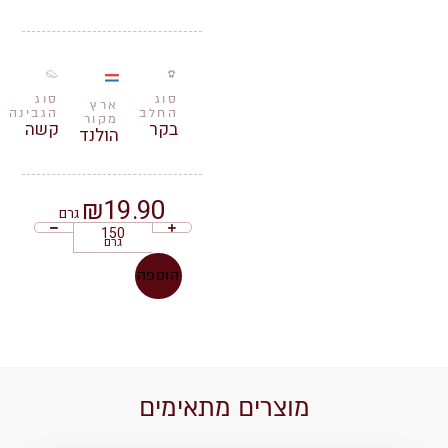
סוג
סוג
ארץ
החלב
הגבינה
מקור
בקר
קשה
הולנד
₪
19.90
גרם
גרם
הוספה
מוצרים מתאימים