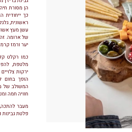
גבינת בריז’ן 
הן מסורת חיה
כך ייחודית ה
ראשונית, גלגל
עשן מעץ אשור
של ארומה. זהו
יער ורמז קרמל
כמו רקלט קלא
מלטפת, להפו
ירקות צלויים
הופך בחום 
המשולב של מת
חוויה חמה ומנ
מעבר להתכה, 
פלטת גבינות ו