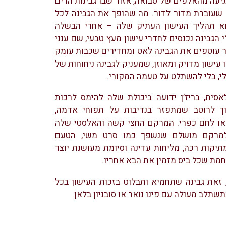
מגיעה מהאלפים של סבואה, אזור שבו גבינות הרים
 שעוברת מדור לדור. מה שהופך את הגבינה לכל
וא תהליך העישון העתיק שלה – אחרי הבשלה
י הגבינה נכנסים לחדרי עישון מעץ טבעי, שם ענני
 עוטפים את הגבינה לאט ומחדירים שכבות עומק
 עישון מדויק ומאוזן, שמעניק לגבינה ניחוחות של
י, בלי להשתלט על טעמה המקורי.
סית, בריז’ן ידועה ביכולת שלה להימס לרכות
ך לרוטב שמתפזר בנדיבות על תפוחי אדמה,
 או לחם כפרי. המרקם החצי קשה והאלסטי שלה
למרקם מושלם שנשפך כמו סרט משי, הטעם
יקות רכה, מליחות עדינה וסיומת מעושנת יוצר
חמת שכל ביס מזמין את הבא אחריו.
זאת גבינה שתחמיא ותבלוט בזכות העישון בכל
תשתלב מעולה עם פינו נואר או סובניון בלאן.