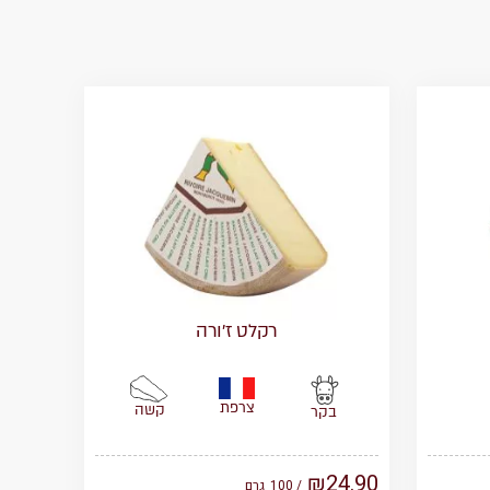
רקלט ז’ורה
צרפת
קשה
בקר
₪
24.90
/ 100
גרם