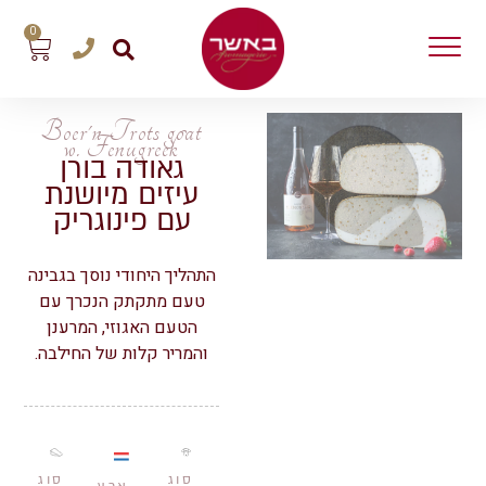
0
Boer'n Trots goat
w. Fenugreek
גאודה בורן
עיזים מיושנת
עם פינוגריק
התהליך היחודי נוסך בגבינה
טעם מתקתק הנכרך עם
הטעם האגוזי, המרענן
והמריר קלות של החילבה.
סוג
סוג
ארץ