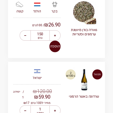
הולנד
קשה
בקר
₪
26.90
/ 100
גרם
גאודה בורן מיושנת
ערמונים ופטריות
גרם
הוספה
2
מבצע!
ב-₪100
ישראל
₪
120.00
/
יחידה
₪
59.90
שרדונה באשר הרמוני
1
מחיר ל100 גרם: ₪17