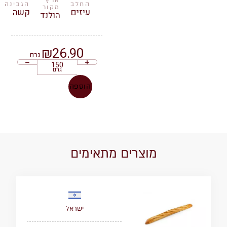
החלב
הגבינה
מקור
עיזים
קשה
הולנד
₪
26.90
גרם
גרם
הוספה
מוצרים מתאימים
ישראל