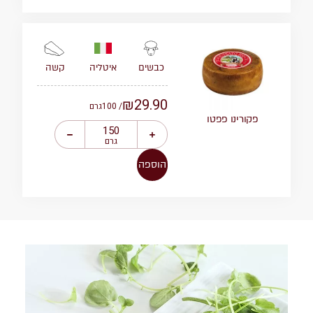
איטליה
קשה
כבשים
₪
29.90
/ 100
גרם
פקורינו פפטו
גרם
הוספה