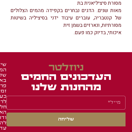
מסורת סיציליאנית בת
מאות שנים. הדגים נבחרים בקפידה מהמים הצלולים
של קנטבריה, עוברים עיבוד ידני בסיציליה בשיטות
מסורתיות, ונארזים בשמן זית
איכותי, בדיוק כמו פעם.
ניוזלטר
שיר
המש
זכיי
מאר
העדכונים החמים
של
ומג
ברש
בא
איר
באש
מהחנות שלנו
פרו
זמי
באש
תעו
כע
השג
לחב
לרו
ואר
שאל
חלק
תקנ
תשו
הא
ודו
מוע
שליחה
סני
להג
תקנ
עד
מדי
אתר