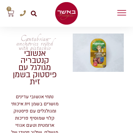
0
Cantabrian
anchovies rolled
with pistachio
אנשובי
קנטבריה
מגולגל עם
פיסטוק בשמן
זית
נתחי אנשובי עדינים
מושרים בשמן זית איכותי
ומגולגלים עם פיסטוק
קלוי שמוסיף פריכות
ארומטית וטעם אגוזי
מושלם. שילוב ייחודי של