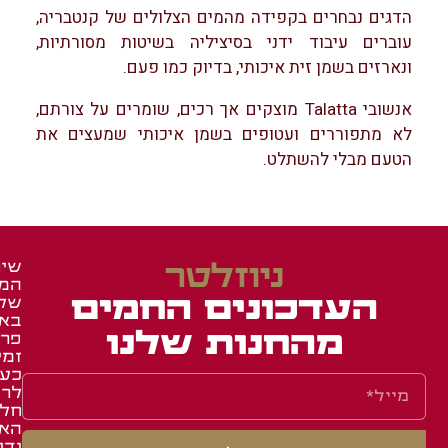
הדגים נבחרים בקפידה מהמים הצלולים של קנטבריה,
עוברים עיבוד ידני בסיציליה בשיטות מסורתיות,
ונארזים בשמן זית איכותי, בדיוק כמו פעם.
אנשובי Talatta מוצקים אך רכים, שומרים על צורתם,
לא מתפוררים ועטופים בשמן איכותי שמעצים את
הטעם מבלי להשתלט.
ניוזלטר
שיר
המש
זכיי
מאר
העדכונים החמים
של
ומג
ברש
בא
איר
באש
מהחנות שלנו
פרו
זמי
באש
תעו
כע
השג
לחב
לרו
ואר
שאל
חלק
תקנ
תשו
הא
ודו
מוע