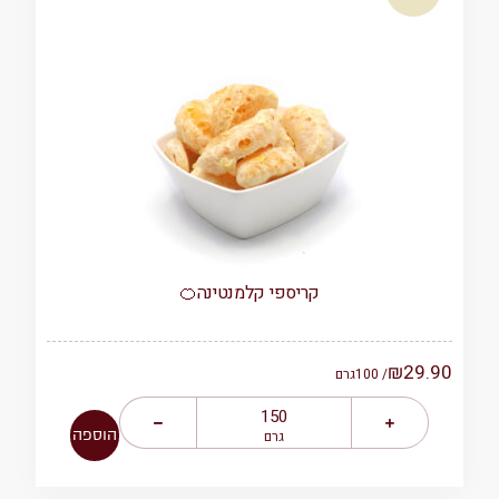
קריספי קלמנטינה🍊
₪
29.90
/ 100
גרם
הוספה
גרם