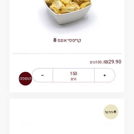
קריספי אננס🍍
₪
29.90
/ 100
גרם
הוספה
גרם
🌟חדש!