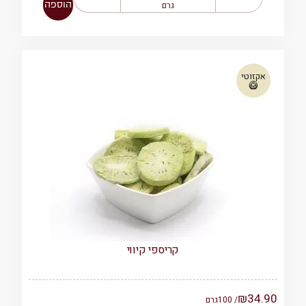
הוספה
גרם
אקזוטי
🥝
קריספי קיווי
₪
34.90
/ 100
גרם