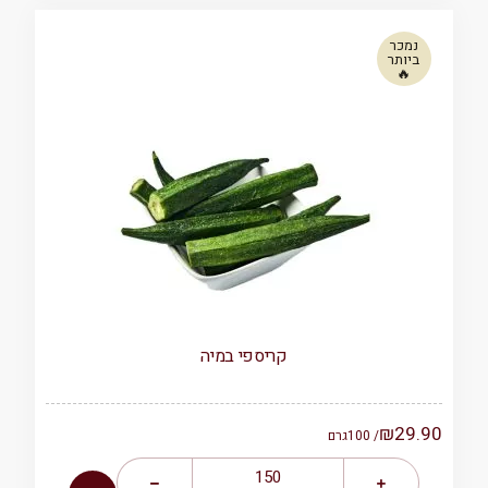
נמכר
ביותר
🔥
קריספי במיה
₪
29.90
/ 100
גרם