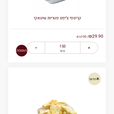
קריספי צ’יפס פטריות שיטאקי
₪
29.90
/ 100
גרם
הוספה
גרם
🌟חדש!