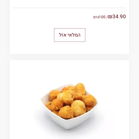
₪
34.90
/ 100
גרם
המלאי אזל