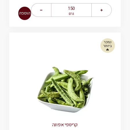
הוספה
גרם
נמכר
ביותר
🔥
קריספי אפונה