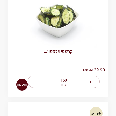
קריספי מלפפון🥒
₪
29.90
/ 100
גרם
הוספה
גרם
🌟חדש!