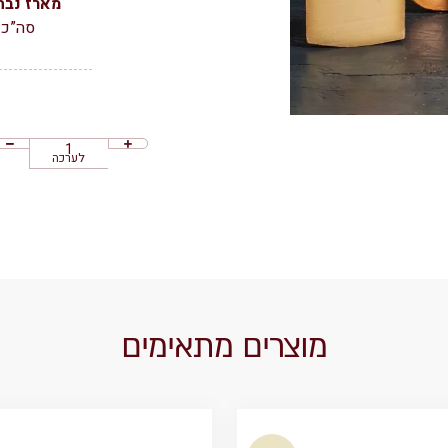
מארז נבח
סה”כ 1.05 ק”ג וגם צידנית שומרת קור מת
לערכה
מוצרים מתאימים