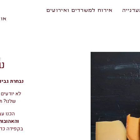
דנייה
אירוח למשרדים ואירועים
אוד
s
נב
נבחרת גבינ
לא יודעים 
שלנו? ת
הכנו עב
והאהובות
בקפידה כדי