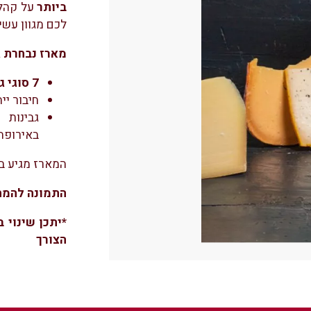
ביותר
על קהל 
לכם מגוון עשי
מארז נבחרת ג
7 סוגי גבינות מובחרות ושונות בטעמן
חיבור ייח
גבינות 
באירופה.
המארז מגיע ב
התמונה להמח
*יתכן שינוי 
הצורך