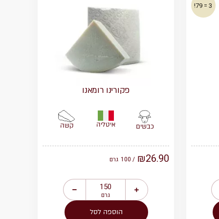
3 = 79!
פקורינו רומאנו
איטליה
קשה
כבשים
₪
26.90
/ 100
גרם
גרם
הוספה לסל