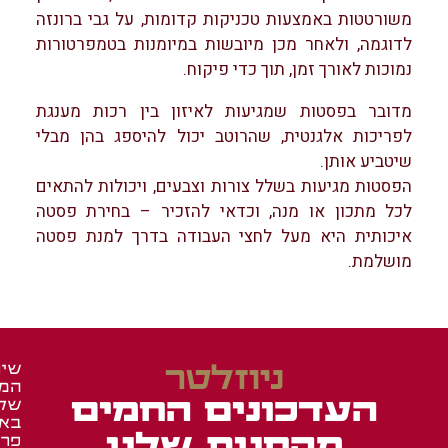
משורטטות באמצעות טכניקות קדומות, על גבי ברונזה
לדוגמה, ולאחר מכן מיובשות במיומנות בטמפרטורות
נמוכות לאורך זמן, תוך כדי פיקוח.
מדובר בפסטות שמגיעות לאיזון בין רכות מענגת
לפריכות אלגנטית, שהרוטב יכול להיספג בהן מבלי
שיטביע אותן.
הפסטות מגיעות בשלל צורות וצבעים, ויכולות להתאים
לכל מתכון או מנה, וכדאי להזכיר – בחירת פסטה
איכותית היא מעל לחצי העבודה בדרך למנת פסטה
מושלמת.
ניוזלטר
שיר
המש
זכיי
מאר
העדכונים החמים
של
ומג
ברש
בא
איר
באש
מהחנות שלנו
פרו