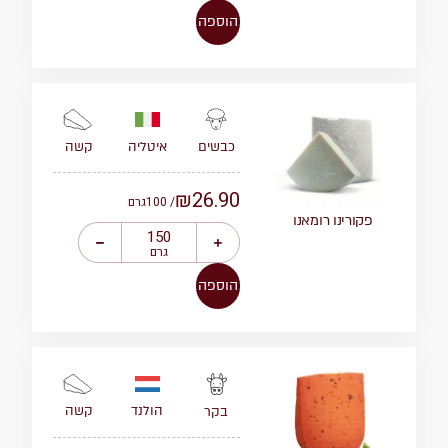
הוספה
איטליה
קשה
כבשים
₪
26.90
/ 100
גרם
פקורינו רומאנו
גרם
הוספה
הולנד
קשה
בקר