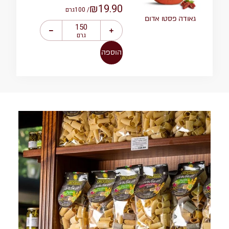
₪
19.90
/ 100
גרם
גאודה פסטו אדום
גרם
הוספה