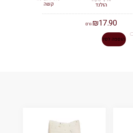
ארץ מקור
קשה
הולנד
₪
17.90
גרם
הוספה לסל