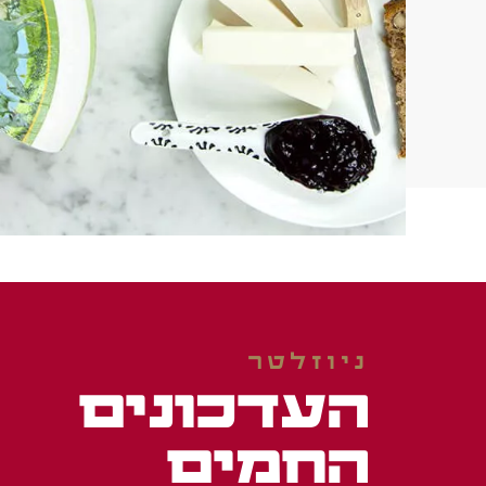
ניוזלטר
העדכונים
החמים