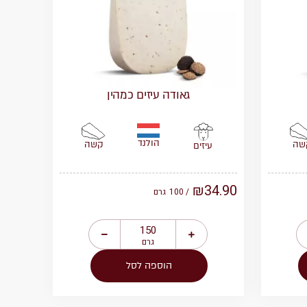
גאודה עיזים כמהין
הולנד
שה
קשה
עיזים
₪
34.90
/ 100
גרם
גרם
הוספה לסל