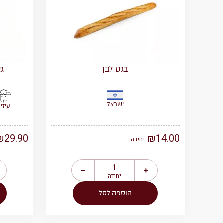
בגט לבן
גא
ישראל
עיזי
₪
29.90
₪
14.00
יחידה
יחידה
הוספה לסל