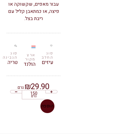
עבור מאפים, שקשוקה או
פיצה, או כמתאבן קליל עם
ריבת בצל.
סוג
סוג
ארץ
החלב
הגבינה
מקור
עיזים
טריה
הולנד
₪
29.90
גרם
גרם
הוספה