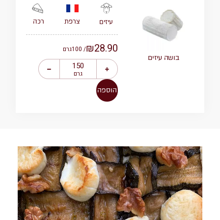
צרפת
רכה
עיזים
₪
28.90
/ 100
גרם
בושה עיזים
גרם
הוספה