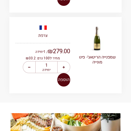
צרפת
₪
279.00
/ 1
יחידה
שמפנייה הריטאג’- פינו
מחיר ל100 גרם: ₪33.2
מונייה
יחידה
הוספה