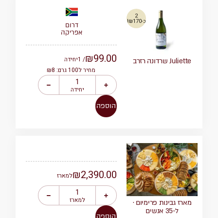
2
ב-₪170!
דרום
אפריקה
₪
99.00
/ 1
יחידה
Juliette שרדונה רזרב
מחיר ל100 גרם: ₪8
יחידה
הוספה
₪
2,390.00
למארז
למארז
מארז גבינות פרימיום ·
ל-35 אנשים
הוספה