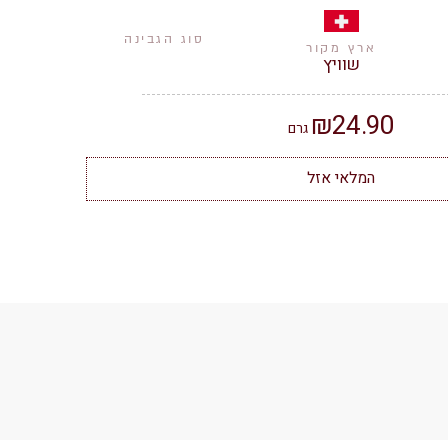
סוג הגבינה
ארץ מקור
שוויץ
₪
24.90
גרם
המלאי אזל