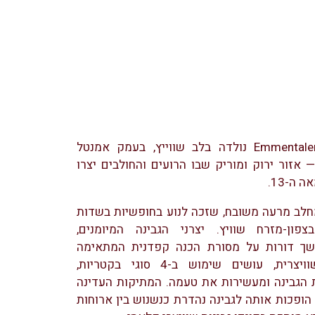
גבינת Emmentaler AOP נולדה בלב שווייץ, בעמק אמנטל
 אזור ירוק ומוריק שבו הרועים והחולבים יצרו
 ה-13.
חלב מרעה משובח, שזכה לנוע בחופשיות בשדות
פון-מזרח שוויץ. יצרני הגבינה המיומנים,
ך דורות על מסורת הכנה קפדנית המתאימה
למנטליות השוויצרית, עושים שימוש ב-4 סוגי בקטריות,
הגבינה ומעשירות את טעמה. המתיקות העדינה
הופכות אותה לגבינה נהדרת כנשנוש בין ארוחות