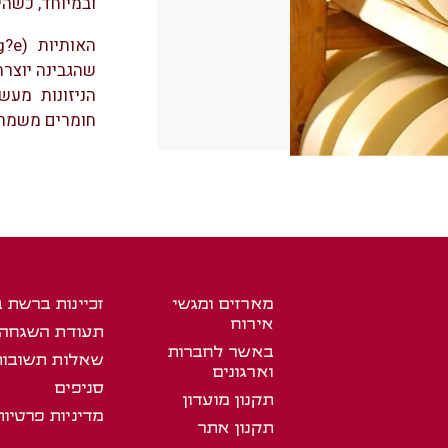
ובמיוחד, כשהי
האותיות
שהגבינה יוצרה
הניזונות מעש
חומרים משמרי
מארזים ומגשי
זכיינות ברשת 
אירוח
תעודת השגחה
באשר לחברות
שאלות תשובות
וארגונים
סניפים
תקנון מועדון
מדיניות פרטיות
תקנון אתר