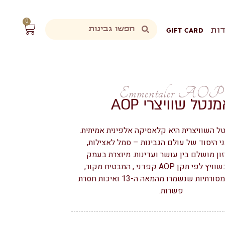
0
ות
GIFT CARD
Emmentaler AOP
נטל שוויצרי AOP
ל השוויצרית היא קלאסיקה אלפינית אמיתית.
 היסוד של עולם הגבינות – סמל לאצילות,
זון מושלם בין עושר ועדינות. מיוצרת בעמק
אמנטל שבשוויץ לפי תקן AOP קפדני , המבטיח מקור,
שיטות ייצור מסורתיות שנשמרו מהמאה ה-13 ואיכות חסרת
פשרות.