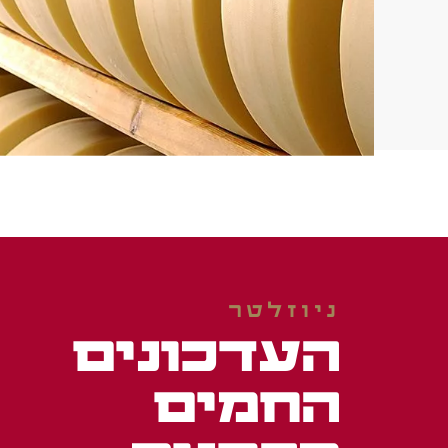
ניוזלטר
העדכונים
החמים