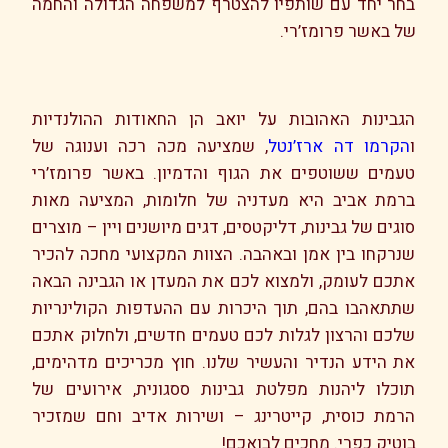
בחר יחד עם שותפיו להצטרף למשפחה הגדולה והחמה
של באשר פרומז’רי.
הגבינות האהובות על יואב הן החאודות ההולנדיות
ו
הקרמו דה ארז’נטל
, שמציעה מכה רכה וענוגה של
טעמים ששוטפים את הגוף והדמיון. באשר פרומז’רי
ברמת אביב היא מעדניה של חלומות, המציעה מאות
סוגים של גבינות, דליקטסים, דגים מיושנים ויין – מוצרים
שנרקחו בין אמן ובאהבה. הצוות המקצועי מחכה להכיר
אתכם לעומק, ולמצוא לכם את המעדן או הגבינה הבאה
שתתאהבו בהם, תוך היכרות עם ההעדפות הקולינריות
שלכם והרצון לגלות לכם טעמים חדשים, ולחלוק אתכם
את הידע הנדיר והעשיר שלנו. חוץ מכריכים מדהימים,
תוכלו ליהנות מפלטת גבינות ססגונית, אירועים של
הרמת כוסית, קייטרינג – ושירות אדיב וחם שמזכיר
בוטיק כפרי. מחכים לבואכם!