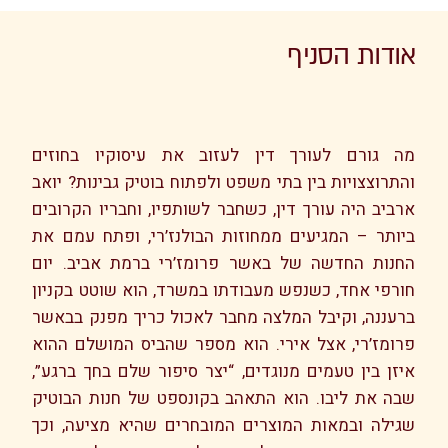
אודות הסניף
מה גורם לעורך דין לעזוב את עיסוקיו בחוזים
והתרוצצויות בין בתי משפט ולפתוח בוטיק גבינות? יואב
ארביב היה עורך דין, כשחבר לשותפיו, וחבריו הקרובים
ביותר – המגיעים ממחוזות הבולנז’רי, ופתח עמם את
החנות החדשה של באשר פרומז’רי ברמת אביב. יום
חורפי אחד, כשנפש מעבודתו במשרד, הוא שוטט בקניון
ברעננה, וקיבל המלצה מחבר לאכול כריך מפנק בבאשר
פרומז’רי, אצל אירי. הוא מספר שהביס המושלם ההוא
איזן בין טעמים מנוגדים, “יצר סיפור שלם בחך ברגע”,
שבה את ליבו. הוא התאהב בקונספט של חנות הבוטיק
שגילה ובמאות המוצרים המובחרים שהיא מציעה, וכך