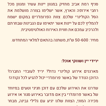
סניף רמת אביב מחזיק במגוון יינות עשיר ומגוון מכל
רחבי אירופה והארץ, אשר ישלימו בצורה מושלמת את
הסל הקולינרי שלכם. צוות הפרומז’רים במקום ישמח
להמליץ לכם על יינות אשר יתאימו עם הגבינות שבחרתם
ולהרכיב עמכם את חווית האירוח האולטימטיבית.
מחיר: 50-600 ש”ח, משתנה בהתאם למלאי המתחדש.
ירידי יין ושווקי אוכל:
מארגנים אירוע קולינרי גדול? יריד לעובדי החברה?
הדוכן הנודד של באשר פרומז’רי יכול להגיע לכל נקודה!
שדרגו את האירוע שלכם עם דוכן חגיגי וטעים במיוחד
של באשר פרומז’רי בין אם מדובר באירוע סגור או אירוע
מכירה המוני, הצוות שלנו יגיע עם גלילי גבינה, מבחר